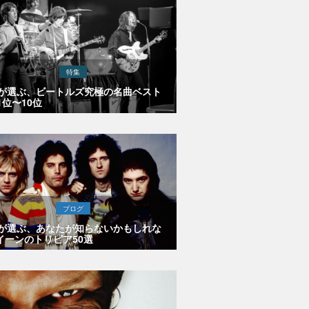
特集
Eが選ぶ、ビートルズ究極の名曲ベスト
1位〜10位
ブログ
Eが選ぶ、あなたが知らないかもしれな
イーンのトリビア50選