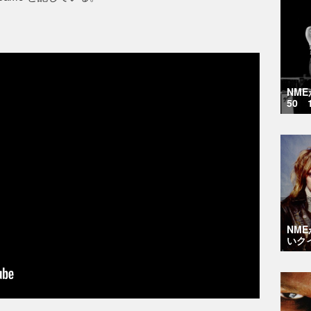
NM
50 
NM
いク