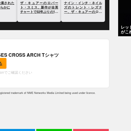
のロバー
2019年に最も検索された
ザ・キュアーのロバー
ナイン・イン
19年最も
UKのバンドが明らかに
ト・スミス、新作が全英
ズのトレント
ルバムを明
チャートで32年ぶりの1位
ー、ザ・キュ
を獲得したことについて
クの殿堂入り
語る
スピーチの訳を
レッ
がこ
OSES CROSS ARCH Tシャツ
る
zonでご確認ください
istered trademark of NME Networks Media Limited being used under licence.