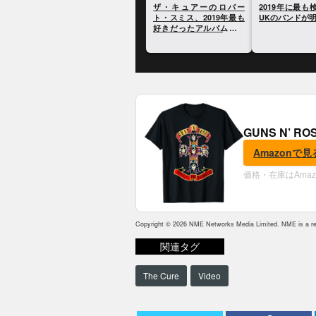
ザ・キュアーのロバー
ザ・キュアー
ト・スミス、モリッシー
ト・スミス、20
との確執について自身の
好きだったア
見解を語る
かす
GUNS N’ R
Amazonで見
価格・在庫はAma
Copyright © 2026 NME Networks Media Limited. NME is a reg
関連タグ
The Cure
Video