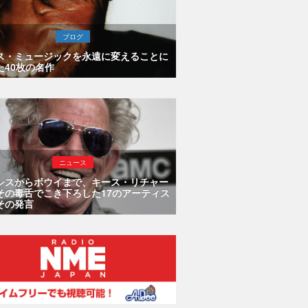
ブログ
ス・ミュージックを永遠に変えることに
た40枚の名作
ニュース
シスからボウイまで、キース・リチャー
その毒舌でこき下ろした17のアーティス
その発言