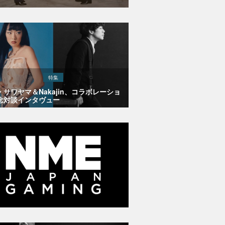
特集
・サワヤマ＆Nakajin、コラボレーショ
念対談インタヴュー