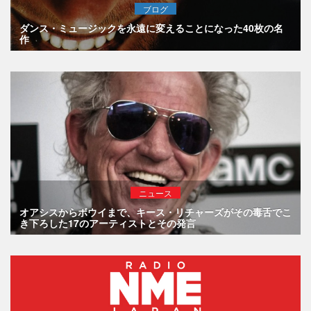
ブログ
ダンス・ミュージックを永遠に変えることになった40枚の名
作
ニュース
オアシスからボウイまで、キース・リチャーズがその毒舌でこ
き下ろした17のアーティストとその発言