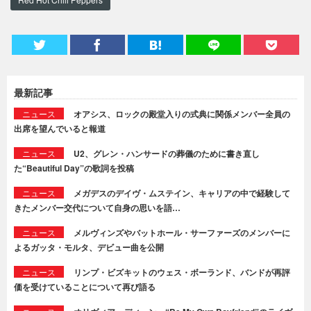
最新記事
ニュース
オアシス、ロックの殿堂入りの式典に関係メンバー全員の
出席を望んでいると報道
ニュース
U2、グレン・ハンサードの葬儀のために書き直し
た“Beautiful Day”の歌詞を投稿
ニュース
メガデスのデイヴ・ムステイン、キャリアの中で経験して
きたメンバー交代について自身の思いを語…
ニュース
メルヴィンズやバットホール・サーファーズのメンバーに
よるガッタ・モルタ、デビュー曲を公開
ニュース
リンプ・ビズキットのウェス・ボーランド、バンドが再評
価を受けていることについて再び語る