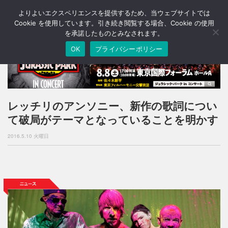
よりよいエクスペリエンスを提供するため、当ウェブサイトでは
T
o
Cookie を使用しています。引き続き閲覧する場合、Cookie の使用
g
を承諾したものとみなされます。
g
OK
プライバシーポリシー
l
e
n
a
v
i
レッチリのアンソニー、新作の歌詞につい
g
て破局がテーマとなっていることを明かす
a
t
2016.5.10 火曜日
i
o
n