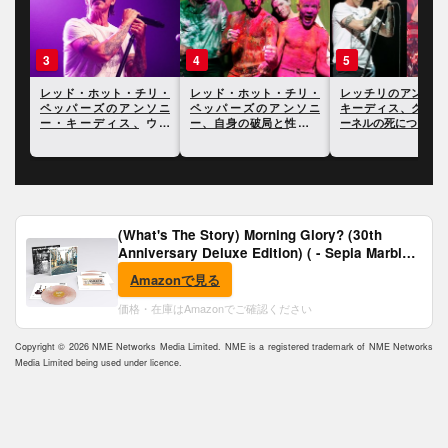
3
4
5
リ・
レッド・ホット・チリ・
レッド・ホット・チリ・
レッチリのアンソニ
がこ
ペッパーズのアンソニ
ペッパーズのアンソニ
キーディス、クリス
14
ー・キーディス、ウィ
ー、自身の破局と性生活
ーネルの死について
ル・スミスの平手打ちに
について明かす
ついて言及
(What's The Story) Morning Glory? (30th
Anniversary Deluxe Edition) ( - Sepia Marble
Vinyl) [Analog]
Amazonで見る
価格・在庫はAmazonでご確認ください
Copyright © 2026 NME Networks Media Limited. NME is a registered trademark of NME Networks
Media Limited being used under licence.