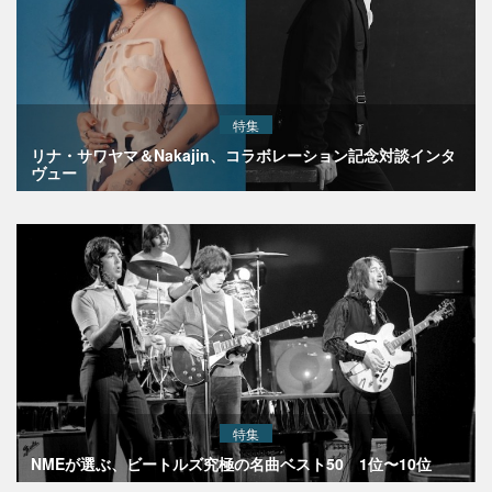
特集
リナ・サワヤマ＆Nakajin、コラボレーション記念対談インタ
ヴュー
特集
NMEが選ぶ、ビートルズ究極の名曲ベスト50 1位〜10位