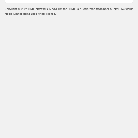
Copyright © 2026 NME Networks Media Limited. NME is a registered trademark of NME Networks
Media Limited being used under licence.