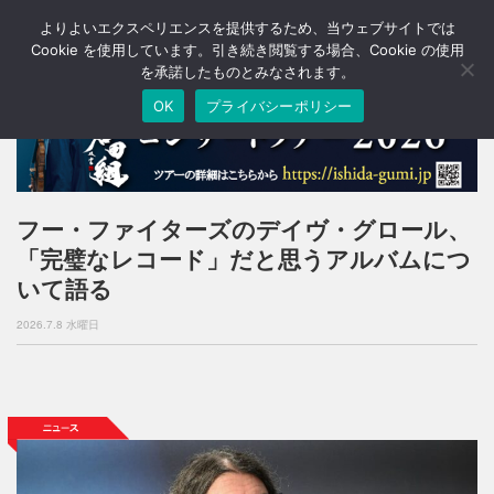
よりよいエクスペリエンスを提供するため、当ウェブサイトでは
T
o
Cookie を使用しています。引き続き閲覧する場合、Cookie の使用
g
を承諾したものとみなされます。
g
OK
プライバシーポリシー
l
e
n
a
v
i
フー・ファイターズのデイヴ・グロール、
g
「完璧なレコード」だと思うアルバムにつ
a
t
いて語る
i
o
2026.7.8 水曜日
n