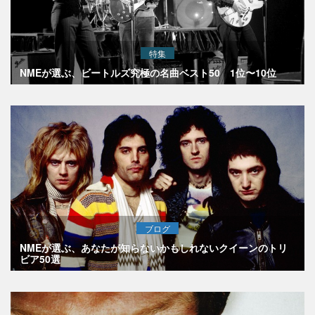
特集
NMEが選ぶ、ビートルズ究極の名曲ベスト50 1位〜10位
ブログ
NMEが選ぶ、あなたが知らないかもしれないクイーンのトリ
ビア50選