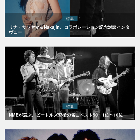
特集
リナ・サワヤマ＆Nakajin、コラボレーション記念対談インタ
ヴュー
特集
NMEが選ぶ、ビートルズ究極の名曲ベスト50 1位〜10位