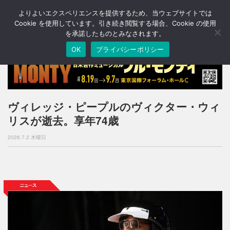
よりよいエクスペリエンスを提供するため、当ウェブサイトでは
T
o
Cookie を使用しています。引き続き閲覧する場合、Cookie の使用
g
を承諾したものとみなされます。
g
OK
プライバシーポリシー
l
e
n
a
v
i
ヴィレッジ・ピープルのヴィクター・ウィ
g
リスが逝去。享年74歳
a
t
2026.7.2 木曜日
i
o
n