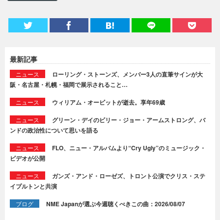
最新記事
ニュース
ローリング・ストーンズ、メンバー3人の直筆サインが大
阪・名古屋・札幌・福岡で展示されること…
ニュース
ウィリアム・オービットが逝去。享年69歳
ニュース
グリーン・デイのビリー・ジョー・アームストロング、バ
ンドの政治性について思いを語る
ニュース
FLO、ニュー・アルバムより“Cry Ugly”のミュージック・
ビデオが公開
ニュース
ガンズ・アンド・ローゼズ、トロント公演でクリス・ステ
イプルトンと共演
ブログ
NME Japanが選ぶ今週聴くべきこの曲：2026/08/07