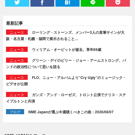
最新記事
ニュース
ローリング・ストーンズ、メンバー3人の直筆サインが大
阪・名古屋・札幌・福岡で展示されること…
ニュース
ウィリアム・オービットが逝去。享年69歳
ニュース
グリーン・デイのビリー・ジョー・アームストロング、バ
ンドの政治性について思いを語る
ニュース
FLO、ニュー・アルバムより“Cry Ugly”のミュージック・
ビデオが公開
ニュース
ガンズ・アンド・ローゼズ、トロント公演でクリス・ステ
イプルトンと共演
ブログ
NME Japanが選ぶ今週聴くべきこの曲：2026/08/07