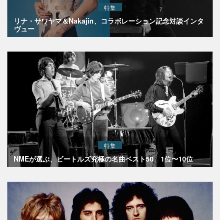
特集
リナ・サワヤマ＆Nakajin、コラボレーション記念対談インタ
ヴュー
特集
NMEが選ぶ、ビートルズ究極の名曲ベスト50 1位〜10位