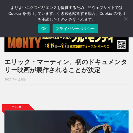
よりよいエクスペリエンスを提供するため、当ウェブサイトでは
T
o
Cookie を使用しています。引き続き閲覧する場合、Cookie の使用
g
を承諾したものとみなされます。
g
OK
プライバシーポリシー
l
e
n
a
v
i
エリック・マーティン、初のドキュメンタ
g
リー映画が製作されることが決定
a
t
2025.7.4 金曜日
i
o
n