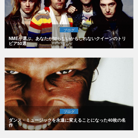
ブログ
NMEが選ぶ、あなたが知らないかもしれないクイーンのトリ
ビア50選
ブログ
ダンス・ミュージックを永遠に変えることになった40枚の名
作