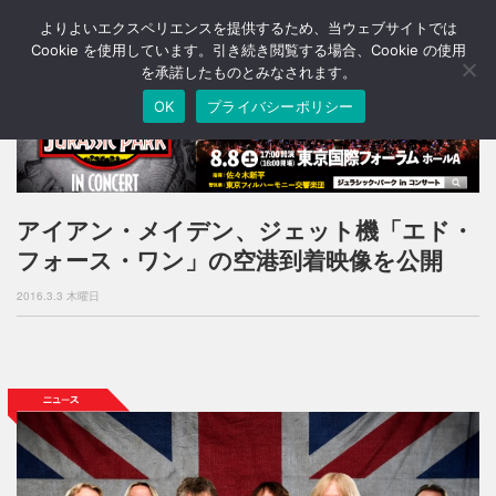
よりよいエクスペリエンスを提供するため、当ウェブサイトでは
T
o
Cookie を使用しています。引き続き閲覧する場合、Cookie の使用
g
を承諾したものとみなされます。
g
OK
プライバシーポリシー
l
e
n
a
v
i
アイアン・メイデン、ジェット機「エド・
g
フォース・ワン」の空港到着映像を公開
a
t
2016.3.3 木曜日
i
o
n