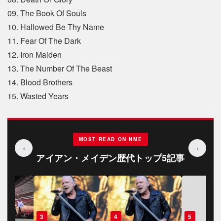
09. The Book Of Souls
10. Hallowed Be Thy Name
11. Fear Of The Dark
12. Iron Maiden
13. The Number Of The Beast
14. Blood Brothers
15. Wasted Years
MOST READ ON NME
‹
›
アイアン・メイデン歴代トップ5記事
3
4
5