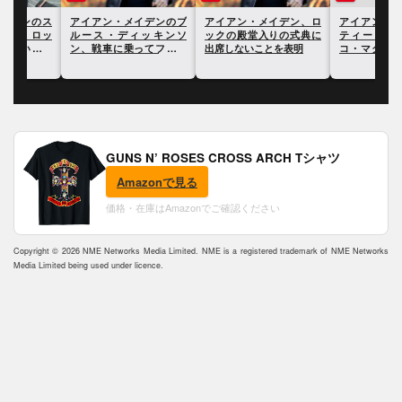
のス
アイアン・メイデンのブ
アイアン・メイデン、ロ
アイアン・メイデン
ロッ
ルース・ディッキンソ
ックの殿堂入りの式典に
ティーヴ・ハリス
て自
ン、戦車に乗ってフェス
出席しないことを表明
コ・マクブレインの
会場に入る動画が公開
ーからの引退を受け
散を考えたと語る
GUNS N’ ROSES CROSS ARCH Tシャツ
Amazonで見る
価格・在庫はAmazonでご確認ください
Copyright © 2026 NME Networks Media Limited. NME is a registered trademark of NME Networks
Media Limited being used under licence.