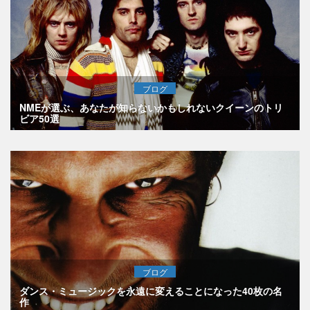
ブログ
NMEが選ぶ、あなたが知らないかもしれないクイーンのトリ
ビア50選
ブログ
ダンス・ミュージックを永遠に変えることになった40枚の名
作