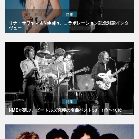
特集
リナ・サワヤマ＆Nakajin、コラボレーション記念対談インタ
ヴュー
特集
NMEが選ぶ、ビートルズ究極の名曲ベスト50 1位〜10位