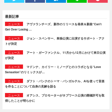
最新記事
ニュース
アヴァランチーズ、新作のリリースを発表＆新曲“Can't
Get Over Losing …
ニュース
ジョン・スペンサー、単独公演に出演するサポート・アク
トが決定
ニュース
アート・ガーファンクル、11月から12月にかけて来日公演
が決定
ニュース
マドンナ、カイリー・ミノーグとのコラボとなる“Love
Sensation”のリミックスが…
ニュース
ダフト・パンクのトーマ・バンガルテル、AIを使って音楽
を作ることについて自身の見解を語る
ニュース
オアシス、プロモーターがネブワース公演の開催許可を取
得したことが明らかに