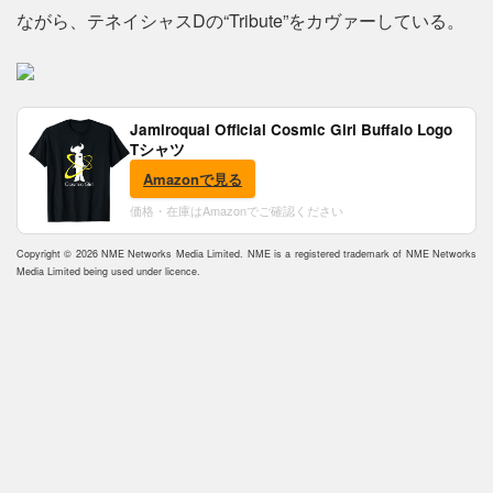
ながら、テネイシャスDの“Tribute”をカヴァーしている。
Jamiroquai Official Cosmic Girl Buffalo Logo
Tシャツ
Amazonで見る
価格・在庫はAmazonでご確認ください
Copyright © 2026 NME Networks Media Limited. NME is a registered trademark of NME Networks
Media Limited being used under licence.