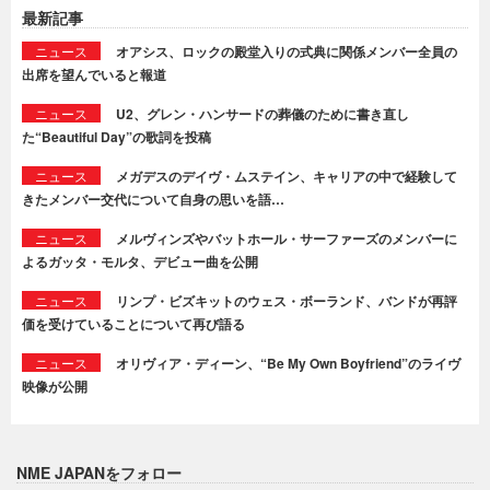
最新記事
ニュース
オアシス、ロックの殿堂入りの式典に関係メンバー全員の
出席を望んでいると報道
ニュース
U2、グレン・ハンサードの葬儀のために書き直し
た“Beautiful Day”の歌詞を投稿
ニュース
メガデスのデイヴ・ムステイン、キャリアの中で経験して
きたメンバー交代について自身の思いを語…
ニュース
メルヴィンズやバットホール・サーファーズのメンバーに
よるガッタ・モルタ、デビュー曲を公開
ニュース
リンプ・ビズキットのウェス・ボーランド、バンドが再評
価を受けていることについて再び語る
ニュース
オリヴィア・ディーン、“Be My Own Boyfriend”のライヴ
映像が公開
NME JAPANをフォロー