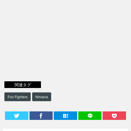
関連タグ
Foo Fighters
Nirvana