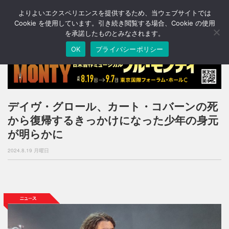
よりよいエクスペリエンスを提供するため、当ウェブサイトでは
T
o
Cookie を使用しています。引き続き閲覧する場合、Cookie の使用
g
を承諾したものとみなされます。
g
OK
プライバシーポリシー
l
e
n
a
v
i
デイヴ・グロール、カート・コバーンの死
g
から復帰するきっかけになった少年の身元
a
t
が明らかに
i
o
2024.8.19 月曜日
n