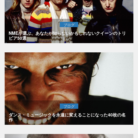
ブログ
NMEが選ぶ、あなたが知らないかもしれないクイーンのトリ
ビア50選
ブログ
ダンス・ミュージックを永遠に変えることになった40枚の名
作