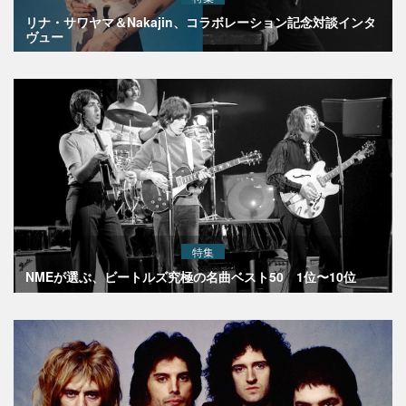
リナ・サワヤマ＆Nakajin、コラボレーション記念対談インタ
ヴュー
特集
NMEが選ぶ、ビートルズ究極の名曲ベスト50 1位〜10位