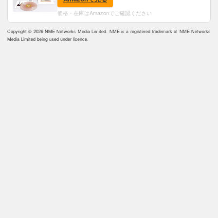
価格・在庫はAmazonでご確認ください
Copyright © 2026 NME Networks Media Limited. NME is a registered trademark of NME Networks
Media Limited being used under licence.