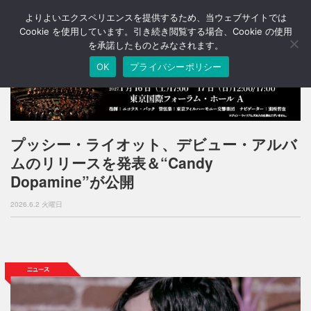
よりよいエクスペリエンスを提供するため、当ウェブサイトでは
T
o
Cookie を使用しています。引き続き閲覧する場合、Cookie の使用
g
を承諾したものとみなされます。
g
OK
プライバシーポリシー
l
e
n
a
v
i
プッシー・ライオット、デビュー・アルバ
g
ムのリリースを発表＆“Candy
a
t
Dopamine”が公開
i
o
2026.6.2 火曜日
n