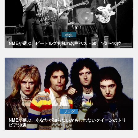
特集
NMEが選ぶ、ビートルズ究極の名曲ベスト50 1位〜10位
ブログ
NMEが選ぶ、あなたが知らないかもしれないクイーンのトリ
ビア50選