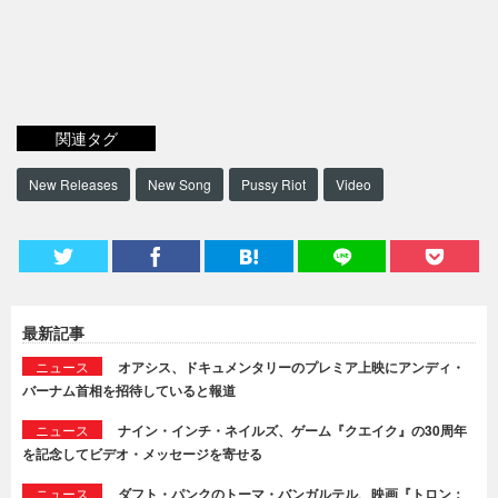
関連タグ
New Releases
New Song
Pussy Riot
Video
最新記事
ニュース
オアシス、ドキュメンタリーのプレミア上映にアンディ・
バーナム首相を招待していると報道
ニュース
ナイン・インチ・ネイルズ、ゲーム『クエイク』の30周年
を記念してビデオ・メッセージを寄せる
ニュース
ダフト・パンクのトーマ・バンガルテル、映画『トロン：