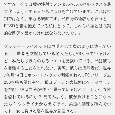
ですが、今では薬や注射でメンタルヘルスやルックスを最
大化しようとする人たちにも目を向けています。これは批
判ではなく、単なる観察です。私自身の経験から言うと、
PTSDと鬱を抱えている私にとって、これらの薬とは長期
的な関係を築かなければならないのです」
プッシー・ライオットは声明として次のように述べてい
る。「世界を支配している老人たちが強がっているけれ
ど、私たちは彼らのもろいエゴを見抜いている。私は彼ら
を非難することを恐れない。実際、彼らは臆病者だ。世界
が6月14日にホワイトハウスで開催されるUFCフリーダム
250を待ち望む中で、私はプーチン大統領にケージマッチ
を挑む。彼は自分が強いと思っているけれど、しかし女性
を恐れているのか？ 見てみよう。彼が負けることになっ
たら？ ウクライナから出て行け。柔道の訓練を積んでい
ても、女に負ける姿を世界が見届ける」