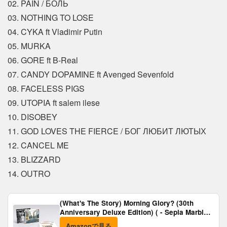
02. PAIN / БОЛЬ
03. NOTHING TO LOSE
04. CYKA ft Vladimir Putin
05. MURKA
06. GORE ft B-Real
07. CANDY DOPAMINE ft Avenged Sevenfold
08. FACELESS PIGS
09. UTOPIA ft salem ilese
10. DISOBEY
11. GOD LOVES THE FIERCE / БОГ ЛЮБИТ ЛЮТЫХ
12. CANCEL ME
13. BLIZZARD
14. OUTRO
(What's The Story) Morning Glory? (30th
Anniversary Deluxe Edition) ( - Sepia Marble
Vinyl) [Analog]
Amazonで見る