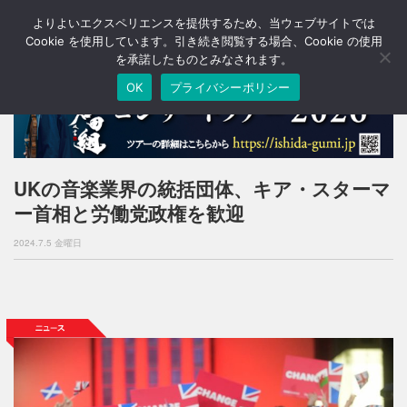
よりよいエクスペリエンスを提供するため、当ウェブサイトでは
T
o
Cookie を使用しています。引き続き閲覧する場合、Cookie の使用
g
を承諾したものとみなされます。
g
OK
プライバシーポリシー
l
e
n
a
v
i
UKの音楽業界の統括団体、キア・スターマ
g
ー首相と労働党政権を歓迎
a
t
2024.7.5 金曜日
i
o
n