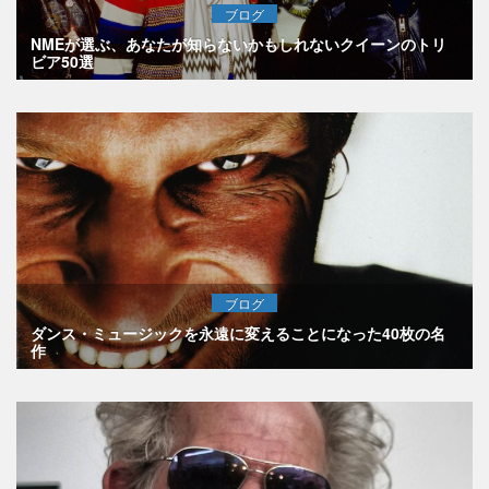
ブログ
NMEが選ぶ、あなたが知らないかもしれないクイーンのトリ
ビア50選
ブログ
ダンス・ミュージックを永遠に変えることになった40枚の名
作