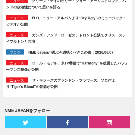
ニュース
グリーン・デイのビリー・ジョー・アームストロング、バ
ンドの政治性について思いを語る
ニュース
FLO、ニュー・アルバムより“Cry Ugly”のミュージック・
ビデオが公開
ニュース
ガンズ・アンド・ローゼズ、トロント公演でクリス・ステ
イプルトンと共演
ブログ
NME Japanが選ぶ今週聴くべきこの曲：2026/08/07
ニュース
ロール・モデル、米TV番組で“Harmony”を披露したパフォ
ーマンス映像が公開
ニュース
ザ・キラーズのブランドン・フラワーズ、ソロ作よ
り“Tiger's Blood”の音源が公開
NME JAPANをフォロー