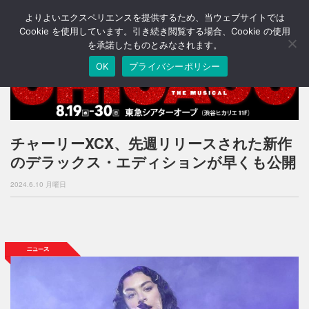
よりよいエクスペリエンスを提供するため、当ウェブサイトでは
T
o
Cookie を使用しています。引き続き閲覧する場合、Cookie の使用
g
を承諾したものとみなされます。
g
OK
プライバシーポリシー
l
e
n
a
v
i
チャーリーXCX、先週リリースされた新作
g
のデラックス・エディションが早くも公開
a
t
2024.6.10 月曜日
i
o
n