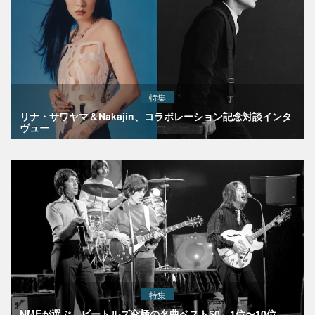
特集
リナ・サワヤマ＆Nakajin、コラボレーション記念対談インタ
ヴュー
特集
NMEが選ぶ、ビートルズ究極の名曲ベスト50 1位〜10位