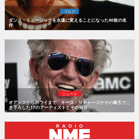
ブログ
ダンス・ミュージックを永遠に変えることになった40枚の名
作
ニュース
オアシスからボウイまで、キース・リチャーズがその毒舌でこ
き下ろした17のアーティストとその発言