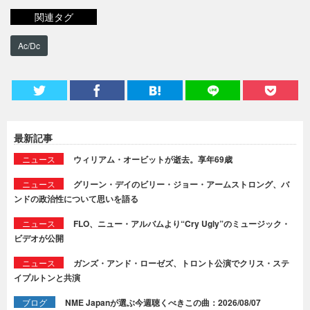
関連タグ
Ac/Dc
最新記事
ニュース
ウィリアム・オービットが逝去。享年69歳
ニュース
グリーン・デイのビリー・ジョー・アームストロング、バ
ンドの政治性について思いを語る
ニュース
FLO、ニュー・アルバムより“Cry Ugly”のミュージック・
ビデオが公開
ニュース
ガンズ・アンド・ローゼズ、トロント公演でクリス・ステ
イプルトンと共演
ブログ
NME Japanが選ぶ今週聴くべきこの曲：2026/08/07