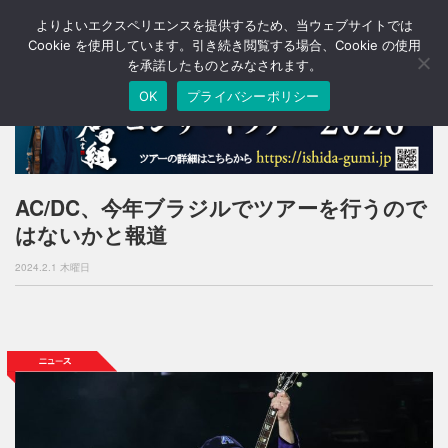
よりよいエクスペリエンスを提供するため、当ウェブサイトでは
T
o
Cookie を使用しています。引き続き閲覧する場合、Cookie の使用
g
を承諾したものとみなされます。
g
OK
プライバシーポリシー
l
e
n
a
v
i
AC/DC、今年ブラジルでツアーを行うので
g
はないかと報道
a
t
2024.2.1 木曜日
i
o
n