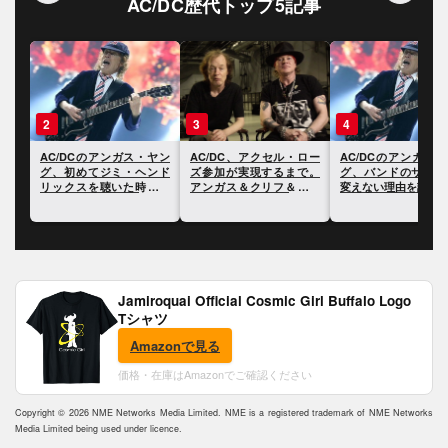
AC/DC歴代トップ5記事
3
4
5
ヤン
AC/DC、アクセル・ロー
AC/DCのアンガス・ヤン
AC/DCのアンガス
ンド
ズ参加が実現するまで。
グ、バンドのサウンドを
グ、バンドを決定づ
のこ
アンガス＆クリフ＆アク
変えない理由を語る
ことになったアルバ
セル独占インタヴュー
どれかを語る
Jamiroquai Official Cosmic Girl Buffalo Logo
Tシャツ
Amazonで見る
価格・在庫はAmazonでご確認ください
Copyright © 2026 NME Networks Media Limited. NME is a registered trademark of NME Networks
Media Limited being used under licence.