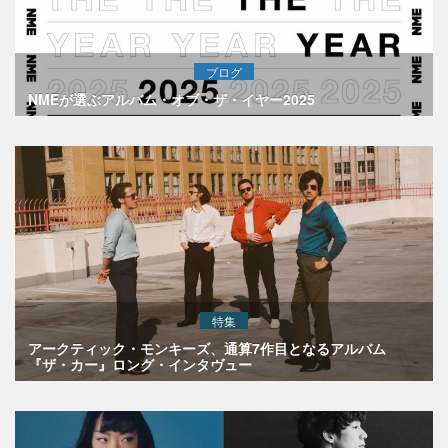
ブログ
NMEが選ぶアルバム・オブ・ザ・イヤー2025
特集
アークティック・モンキーズ、通算7作目となるアルバム
『ザ・カー』ロング・インタヴュー