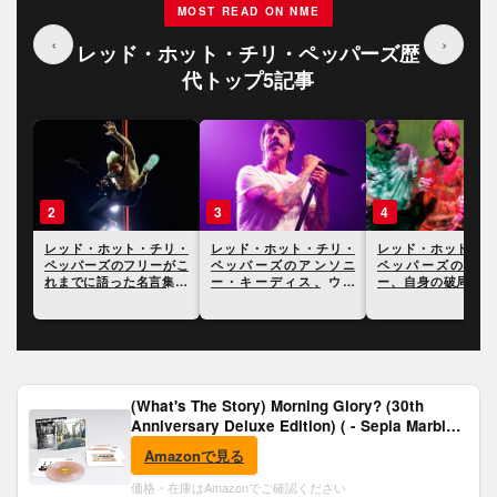
MOST READ ON NME
‹
›
レッド・ホット・チリ・ペッパーズ歴
代トップ5記事
3
4
5
リ・
レッド・ホット・チリ・
レッド・ホット・チリ・
レッチリのアンソニ
がこ
ペッパーズのアンソニ
ペッパーズのアンソニ
キーディス、クリス
14
ー・キーディス、ウィ
ー、自身の破局と性生活
ーネルの死について
ル・スミスの平手打ちに
について明かす
ついて言及
(What's The Story) Morning Glory? (30th
Anniversary Deluxe Edition) ( - Sepia Marble
Vinyl) [Analog]
Amazonで見る
価格・在庫はAmazonでご確認ください