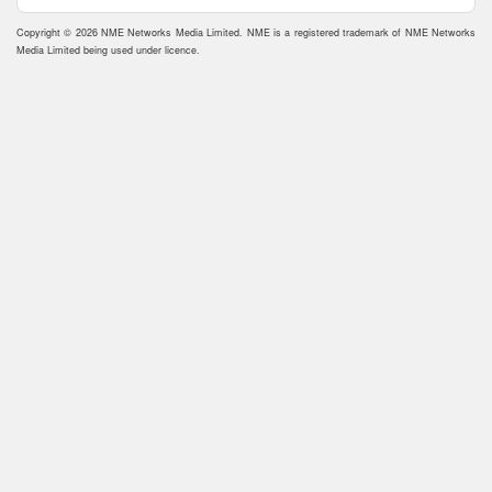
Copyright © 2026 NME Networks Media Limited. NME is a registered trademark of NME Networks
Media Limited being used under licence.