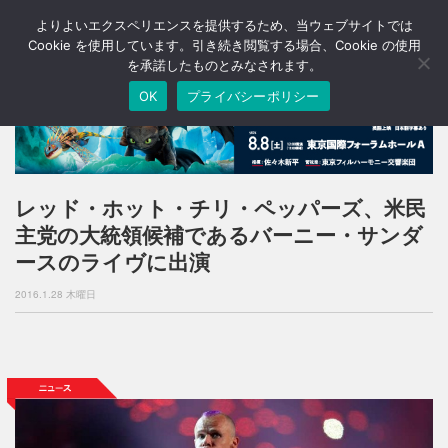
よりよいエクスペリエンスを提供するため、当ウェブサイトでは
T
o
Cookie を使用しています。引き続き閲覧する場合、Cookie の使用
g
を承諾したものとみなされます。
g
OK
プライバシーポリシー
l
e
n
a
v
i
レッド・ホット・チリ・ペッパーズ、米民
g
主党の大統領候補であるバーニー・サンダ
a
t
ースのライヴに出演
i
o
2016.1.28 木曜日
n