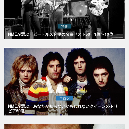
特集
NMEが選ぶ、ビートルズ究極の名曲ベスト50 1位〜10位
ブログ
NMEが選ぶ、あなたが知らないかもしれないクイーンのトリ
ビア50選