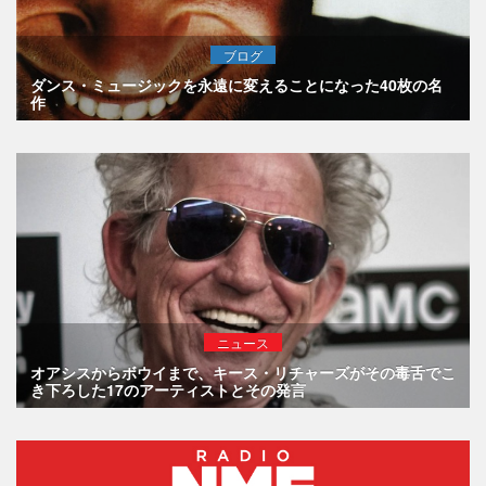
ブログ
ダンス・ミュージックを永遠に変えることになった40枚の名
作
ニュース
オアシスからボウイまで、キース・リチャーズがその毒舌でこ
き下ろした17のアーティストとその発言