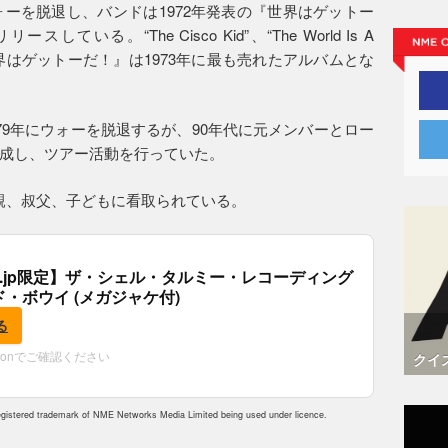
ォーを脱退し、バンドは1972年発表の『世界はゲットー
いる。“The Cisco Kid”、“The World Is A
世界はゲットーだ！』は1973年に最も売れたアルバムとな
1979年にウォーを脱退するが、90年代に元メンバーとロー
成し、ツアー活動を行っていた。
は母親、叔父、子どもに看取られている。
.co.jp限定】ザ・シェル・タルミー・レコーディング
ド・ボウイ (メガジャケ付)
る
zonでご確認ください
クイ
istered trademark of NME Networks Media Limited being used under licence.