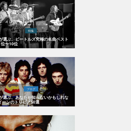
特集
Eが選ぶ、ビートルズ究極の名曲ベスト
1位〜10位
ブログ
Eが選ぶ、あなたが知らないかもしれな
イーンのトリビア50選