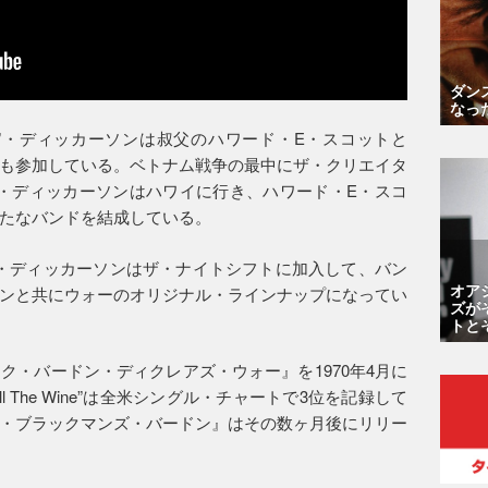
ダン
なっ
B.”・ディッカーソンは叔父のハワード・E・スコットと
も参加している。ベトナム戦争の最中にザ・クリエイタ
.”・ディッカーソンはハワイに行き、ハワード・E・スコ
たなバンドを結成している。
.”・ディッカーソンはザ・ナイトシフトに加入して、バン
オア
ンと共にウォーのオリジナル・ラインナップになってい
ズが
トと
ク・バードン・ディクレアズ・ウォー』を1970年4月に
l The Wine”は全米シングル・チャートで3位を記録して
・ブラックマンズ・バードン』はその数ヶ月後にリリー