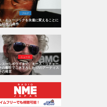
ブログ
ス・ミュージックを永遠に変えることに
た40枚の名作
ニュース
シスからボウイまで、キース・リチャー
その毒舌でこき下ろした17のアーティス
その発言