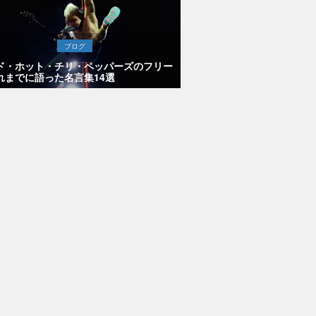
ブログ
ド・ホット・チリ・ペッパーズのフリー
れまでに語った名言集14選