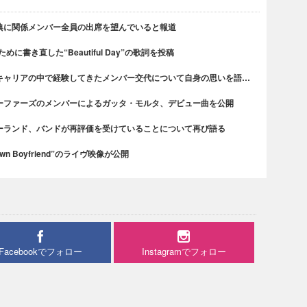
典に関係メンバー全員の出席を望んでいると報道
書き直した“Beautiful Day”の歌詞を投稿
キャリアの中で経験してきたメンバー交代について自身の思いを語…
ーファーズのメンバーによるガッタ・モルタ、デビュー曲を公開
ーランド、バンドが再評価を受けていることについて再び語る
n Boyfriend”のライヴ映像が公開
Facebookでフォロー
Instagramでフォロー