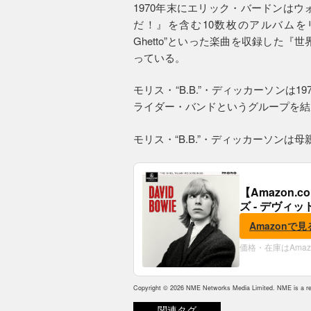
1970年末にエリック・バードンはウ
だ！』を含む10数枚のアルバムをリリースして
Ghetto”といった楽曲を収録した『
っている。
モリス・“B.B.”・ディッカーソンは
ライダー・バンドというグループを結
モリス・“B.B.”・ディッカーソン
【Amazon
ズ - デヴィッ
Amazonで見
価格・在庫はAma
Copyright © 2026 NME Networks Media Limited. NME is a reg
関連タグ