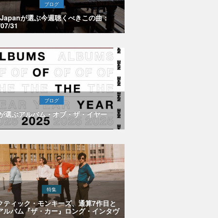
ブログ
E Japanが選ぶ今週聴くべきこの曲：
/07/31
ブログ
Eが選ぶアルバム・オブ・ザ・イヤー
特集
クティック・モンキーズ、通算7作目と
アルバム『ザ・カー』ロング・インタヴ