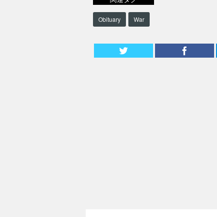
Obituary
War