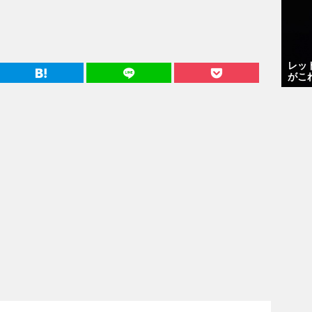
レッ
がこ