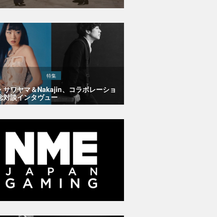
特集
・サワヤマ＆Nakajin、コラボレーショ
念対談インタヴュー