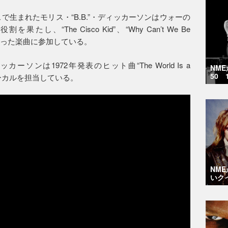
で生まれたモリス・“B.B.”・ディッカーソンはウォーの
、“The Cisco Kid”、“Why Can’t We Be
mer”といった楽曲に参加している。
ーソンは1972年発表のヒット曲“The World Is a
NM
50 
ォーカルを担当している。
NM
いク