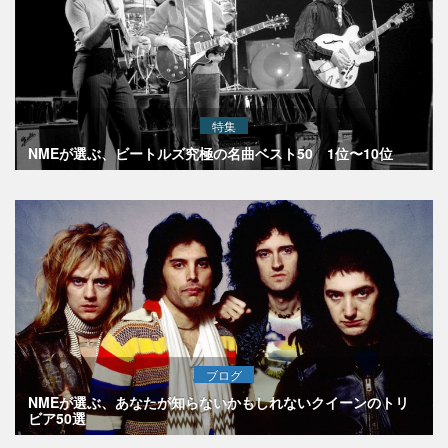
特集
NMEが選ぶ、ビートルズ究極の名曲ベスト50 1位〜10位
ブログ
NMEが選ぶ、あなたが知らないかもしれないクイーンのトリ
ビア50選