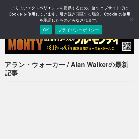
よりよいエクスペリエンスを提供するため、当ウェブサイトでは
T
o
Cookie を使用しています。引き続き閲覧する場合、Cookie の使用
g
を承諾したものとみなされます。
g
OK
プライバシーポリシー
l
e
n
a
v
i
アラン・ウォーカー / Alan Walkerの最新
g
記事
a
t
i
o
n