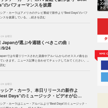
ズが
ys”のパフォーマンスを披露
トと
シア・カーラはアメリカのテレビ番組で新作より“Best Days”のパフ
ンスを披露している。...
続きを読む
.9.24 金曜日
E Japanが選ぶ今週聴くべきこの曲：
/9/24
 Japanでは今週リリースされた楽曲やアルバムからのオススメ曲をお
ていきます。ニュース記事と合わせてチェックしてみてください。...
読む
.9.24 金曜日
ッシア・カーラ、本日リリースの新作よ
Best Days”のミュージック・ビデオが公…
シア・カーラはニュー・アルバムより“Best Days”のミュージック・
が公開されている。...
続きを読む