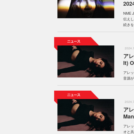
2024
NME
伝えし
続きを
2024
アレ
It)
アレッシ
音源が
2024
アレ
Ma
アレッ
オと共