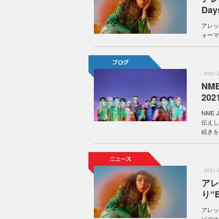
Da
アレッ
ォーマ
2021
NM
2021
NME
伝えし
続きを
2021
アレ
り“
アレッ
ビデオ