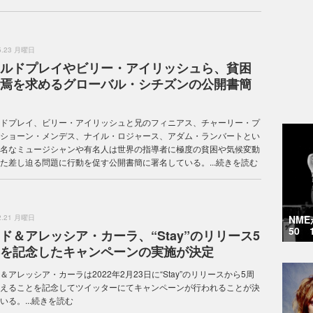
.5.23 月曜日
ルドプレイやビリー・アイリッシュら、貧困
焉を求めるグローバル・シチズンの公開書簡
ドプレイ、ビリー・アイリッシュと兄のフィニアス、チャーリー・プ
ショーン・メンデス、ナイル・ロジャース、アダム・ランバートとい
名なミュージシャンや有名人は世界の指導者に極度の貧困や気候変動
た差し迫る問題に行動を促す公開書簡に署名している。...
続きを読む
NM
.2.21 月曜日
50 
ド＆アレッシア・カーラ、“Stay”のリリース5
を記念したキャンペーンの実施が決定
＆アレッシア・カーラは2022年2月23日に“Stay”のリリースから5周
えることを記念してツイッターにてキャンペーンが行われることが決
る。...
続きを読む