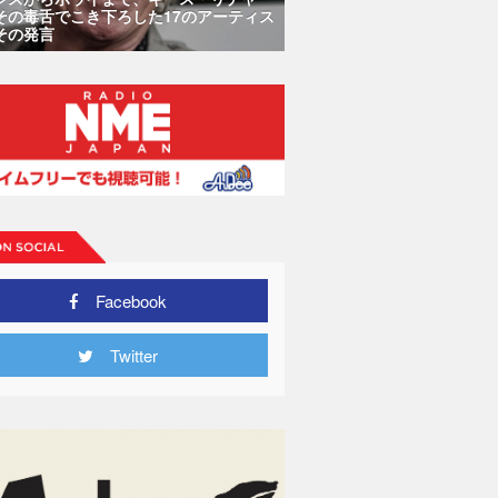
その毒舌でこき下ろした17のアーティス
その発言
Facebook
Twitter