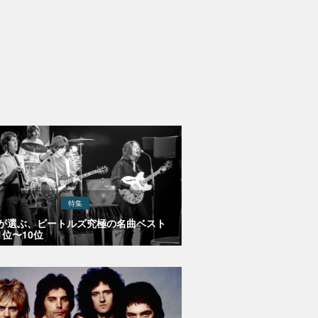
特集
Eが選ぶ、ビートルズ究極の名曲ベスト
1位〜10位