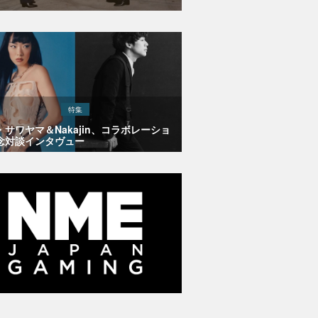
特集
・サワヤマ＆Nakajin、コラボレーショ
念対談インタヴュー