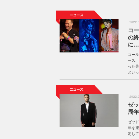
2022
コー
の終
に…
コール
ース、
った著
といっ
2022
ゼッ
周年
ゼッド
年を迎
定してい