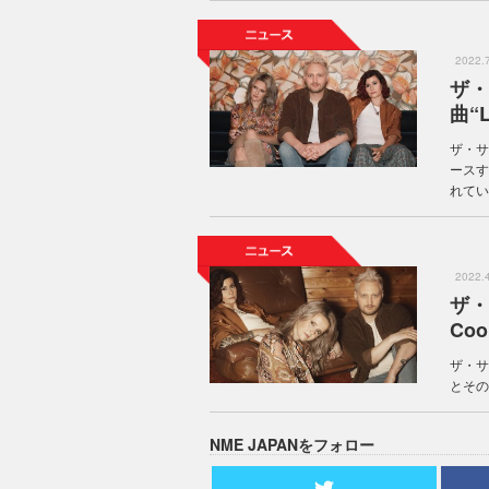
2022
ザ・
曲“L
ザ・サ
ースす
れている
2022
ザ・
Co
ザ・サ
とそのB
NME JAPANをフォロー