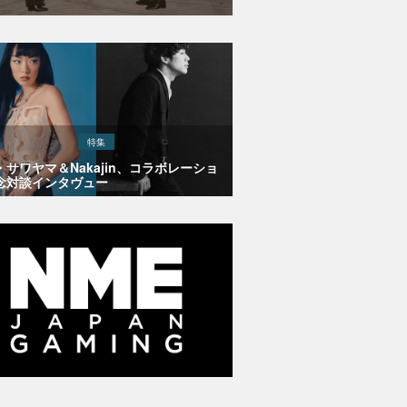
特集
・サワヤマ＆Nakajin、コラボレーショ
念対談インタヴュー