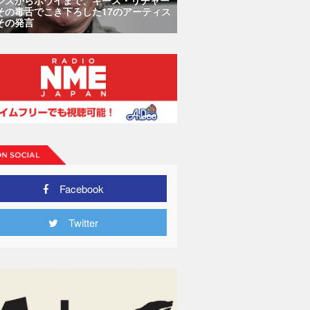
その毒舌でこき下ろした17のアーティス
その発言
Facebook
Twitter