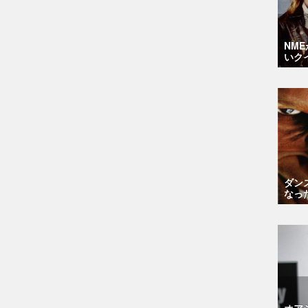
NM
いク
ダン
なっ
オア