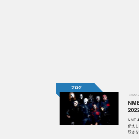
2022
NM
2022
NME
伝えし
続きを