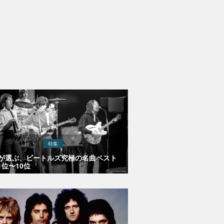
特集
Eが選ぶ、ビートルズ究極の名曲ベスト
1位〜10位