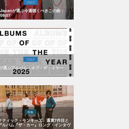
ブログ
E Japanが選ぶ今週聴くべきこの曲：
/08/07
ブログ
Eが選ぶアルバム・オブ・ザ・イヤー
特集
クティック・モンキーズ、通算7作目と
アルバム『ザ・カー』ロング・インタヴ