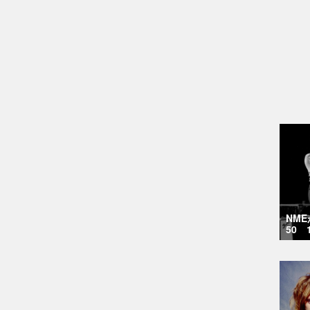
NM
50 