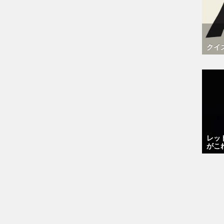
クイ
レッ
がこ