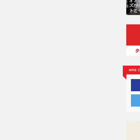
ズが
トと