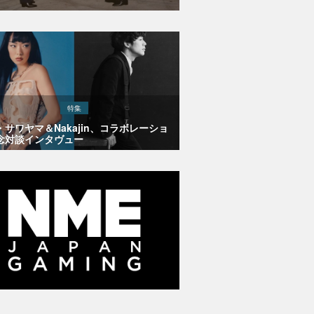
特集
・サワヤマ＆Nakajin、コラボレーショ
念対談インタヴュー