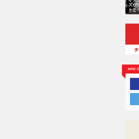
ズが
トと