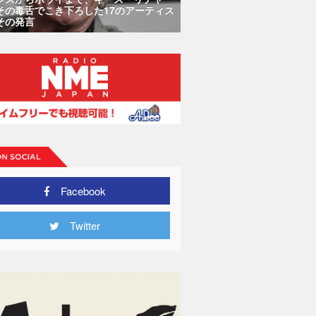
その毒舌でこき下ろした17のアーティス
その発言
Facebook
Twitter