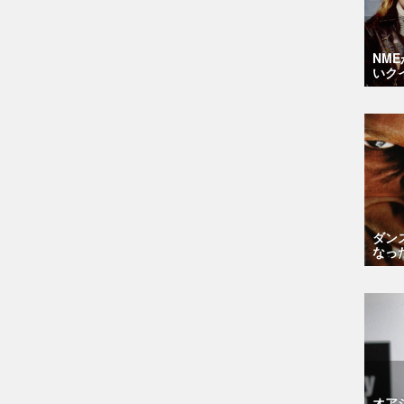
NM
いク
ダン
なっ
オア