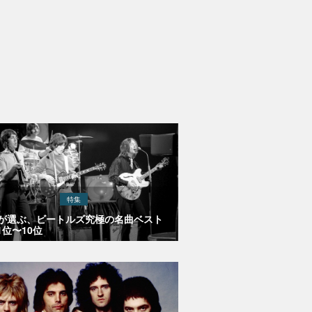
特集
Eが選ぶ、ビートルズ究極の名曲ベスト
1位〜10位