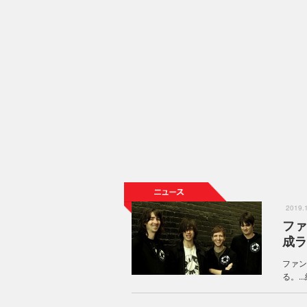
2019
ファ
成ラ
ファン
る。...