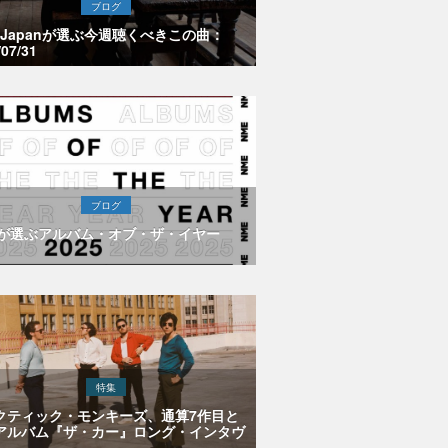
ブログ
E Japanが選ぶ今週聴くべきこの曲：
/07/31
ブログ
Eが選ぶアルバム・オブ・ザ・イヤー
特集
クティック・モンキーズ、通算7作目と
アルバム『ザ・カー』ロング・インタヴ