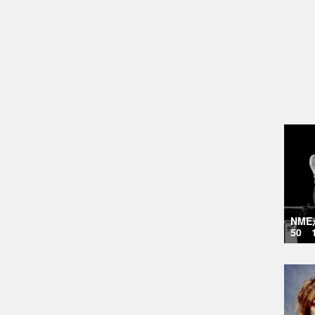
NM
50 