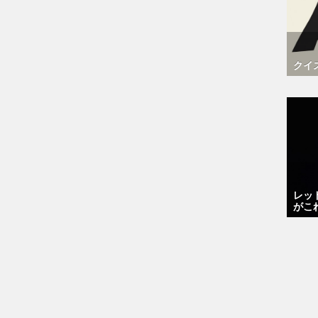
クイ
レッ
がこ