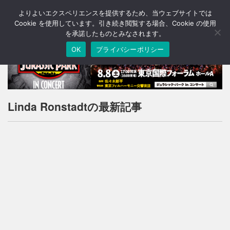
よりよいエクスペリエンスを提供するため、当ウェブサイトでは
T
o
Cookie を使用しています。引き続き閲覧する場合、Cookie の使用
g
を承諾したものとみなされます。
g
OK
プライバシーポリシー
l
e
n
a
v
i
Linda Ronstadtの最新記事
g
a
t
i
o
n