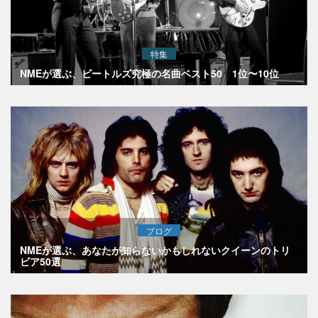
特集
NMEが選ぶ、ビートルズ究極の名曲ベスト50 1位〜10位
ブログ
NMEが選ぶ、あなたが知らないかもしれないクイーンのトリ
ビア50選