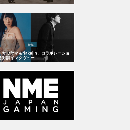
特集
・サワヤマ＆Nakajin、コラボレーショ
念対談インタヴュー