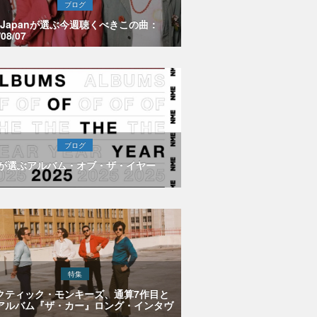
ブログ
E Japanが選ぶ今週聴くべきこの曲：
/08/07
ブログ
Eが選ぶアルバム・オブ・ザ・イヤー
特集
クティック・モンキーズ、通算7作目と
アルバム『ザ・カー』ロング・インタヴ