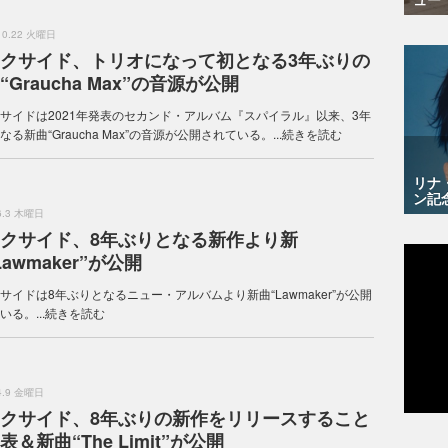
.10.22 火曜日
クサイド、トリオになって初となる3年ぶりの
“Graucha Max”の音源が公開
サイドは2021年発表のセカンド・アルバム『スパイラル』以来、3年
なる新曲“Graucha Max”の音源が公開されている。...
続きを読む
リナ
ン記
.6.3 木曜日
クサイド、8年ぶりとなる新作より新
Lawmaker”が公開
サイドは8年ぶりとなるニュー・アルバムより新曲“Lawmaker”が公開
る。...
続きを読む
.4.9 金曜日
クサイド、8年ぶりの新作をリリースすること
表＆新曲“The Limit”が公開