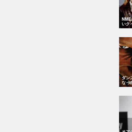
NM
いク
ダン
なっ
オア