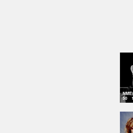
NM
50 