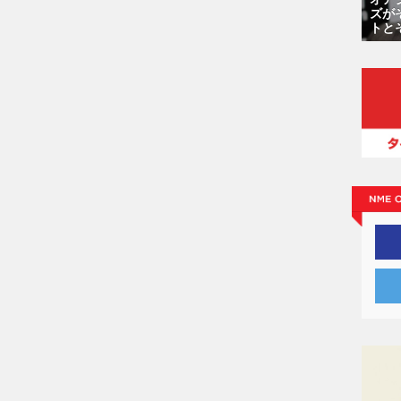
ズが
トと