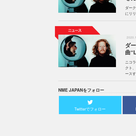
ダーク
にリリ
2020
ダー
曲“L
ニコラ
クト、
ースす
NME JAPANをフォロー
Twitterでフォロー