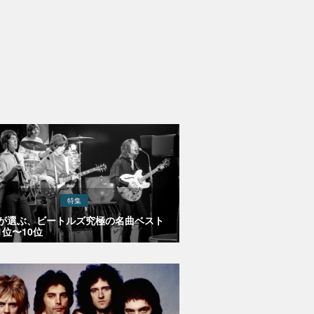
特集
Eが選ぶ、ビートルズ究極の名曲ベスト
1位〜10位