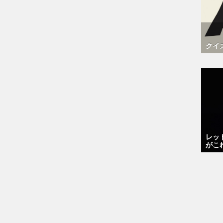
クイ
レッ
がこ