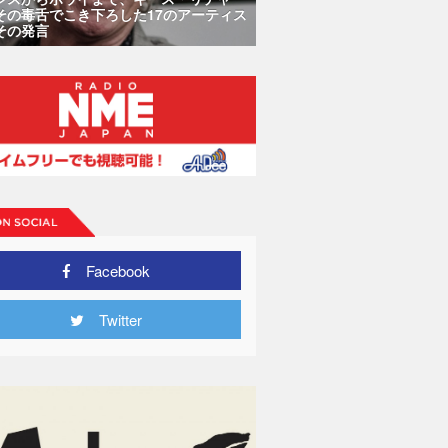
その毒舌でこき下ろした17のアーティス
その発言
Facebook
Twitter