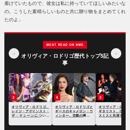
着けていたもので、彼女は私に持っていてほしいみたいな
の。こうした素晴らしいものと共に贈り物をまとめてくれ
たのよ」
MOST READ ON NME
‹
›
オリヴィア・ロドリゴ歴代トップ5記
事
3
4
5
ゴ、
オリヴィア・ロドリゴ、
オリヴィア・ロドリゴと
オリヴィア・ロドリ
「一
レイジ・アゲインスト・
ギースのキャメロン・ウ
ギタリスト、ロバー
もの
ザ・マシーンについて
ィンター、交際の噂が持
スミスと共演できる
「今最も好きなバンド」
ち上がることに
って泣いてしまった
と語る
る