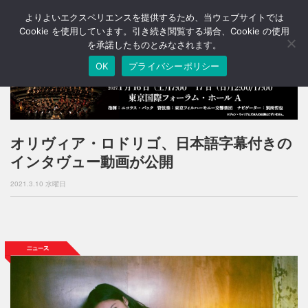
よりよいエクスペリエンスを提供するため、当ウェブサイトでは
T
o
Cookie を使用しています。引き続き閲覧する場合、Cookie の使用
g
を承諾したものとみなされます。
g
OK
プライバシーポリシー
l
e
n
a
v
i
オリヴィア・ロドリゴ、日本語字幕付きの
g
インタヴュー動画が公開
a
t
2021.3.10 水曜日
i
o
n