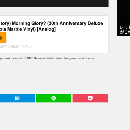
tory) Morning Glory? (30th Anniversary Deluxe
レッ
epia Marble Vinyl) [Analog]
がこ
る
zonでご確認ください
istered trademark of NME Networks Media Limited being used under licence.