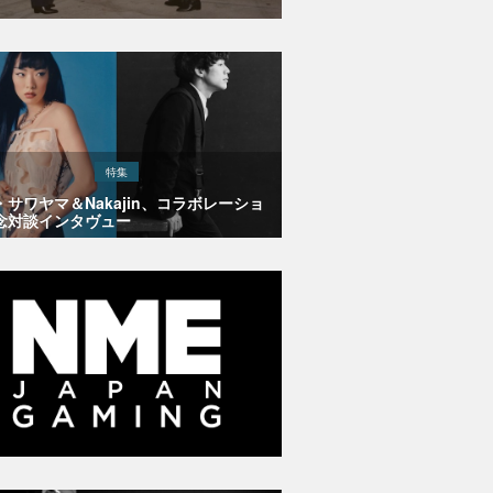
特集
・サワヤマ＆Nakajin、コラボレーショ
念対談インタヴュー