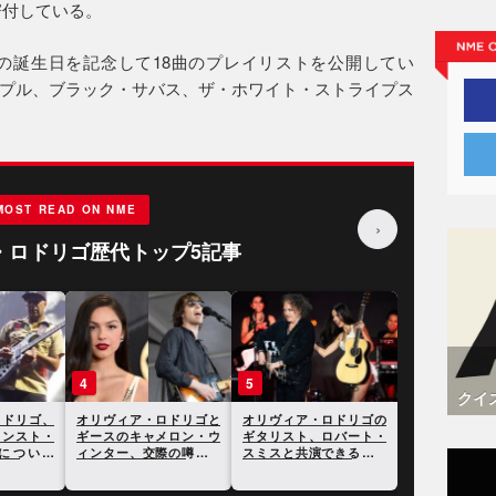
寄付している。
の誕生日を記念して18曲のプレイリストを公開してい
プル、ブラック・サバス、ザ・ホワイト・ストライプス
MOST READ ON NME
›
・ロドリゴ歴代トップ5記事
3
4
5
クイ
ドリゴ、
オリヴィア・ロドリゴ、
オリヴィア・ロドリゴと
オリヴィア・
いて「一
レイジ・アゲインスト・
ギースのキャメロン・ウ
ギタリスト、
したもの
ザ・マシーンについて
ィンター、交際の噂が持
スミスと共演
「今最も好きなバンド」
ち上がることに
って泣いてし
と語る
る