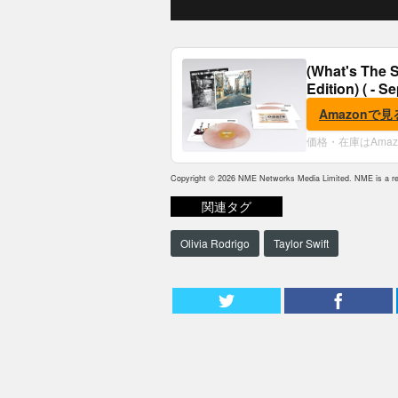
(What's The S
Edition) ( - S
Amazonで見
価格・在庫はAma
Copyright © 2026 NME Networks Media Limited. NME is a reg
関連タグ
Olivia Rodrigo
Taylor Swift