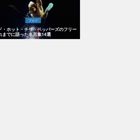
ブログ
ド・ホット・チリ・ペッパーズのフリー
れまでに語った名言集14選