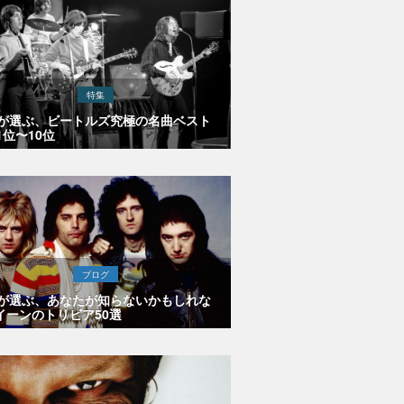
特集
Eが選ぶ、ビートルズ究極の名曲ベスト
1位〜10位
ブログ
Eが選ぶ、あなたが知らないかもしれな
イーンのトリビア50選