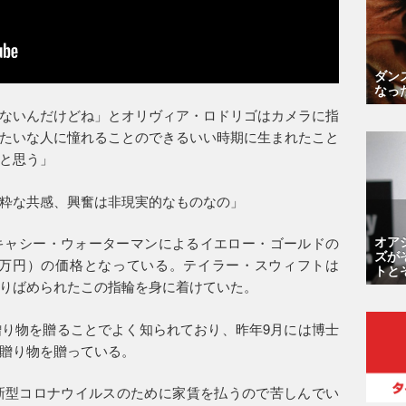
ダン
なっ
ないんだけどね」とオリヴィア・ロドリゴはカメラに指
たいな人に憧れることのできるいい時期に生まれたこと
と思う」
粋な共感、興奮は非現実的なものなの」
オア
キャシー・ウォーターマンによるイエロー・ゴールドの
ズが
約35万円）の価格となっている。テイラー・スウィフトは
トと
りばめられたこの指輪を身に着けていた。
り物を贈ることでよく知られており、昨年9月には博士
贈り物を贈っている。
新型コロナウイルスのために家賃を払うので苦しんでい