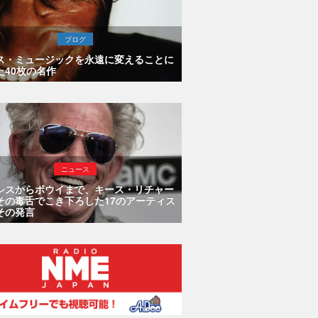
ブログ
ス・ミュージックを永遠に変えることに
た40枚の名作
ニュース
シスからボウイまで、キース・リチャー
その毒舌でこき下ろした17のアーティス
その発言