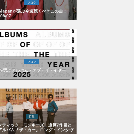
ブログ
E Japanが選ぶ今週聴くべきこの曲：
/08/07
ブログ
Eが選ぶアルバム・オブ・ザ・イヤー
特集
クティック・モンキーズ、通算7作目と
アルバム『ザ・カー』ロング・インタヴ