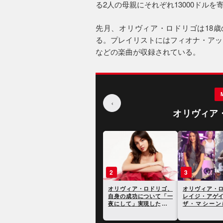
る2人の母親にそれぞれ13000ドルを
先月、オリヴィア・ロドリゴは18歳
る。プレイリストにはフィオナ・アッ
などの楽曲が収録されている。
‹
オリヴィア
1
2
アヴリル・ラヴィーン、
オリヴィア・ロ
オリヴィア・ロドリゴを
自身の成功につ
若い世代の「正直な声」
夜にして」実現
と賛辞を寄せる
じゃないと語る