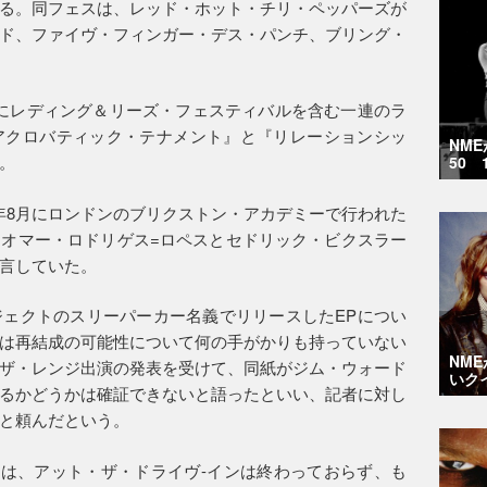
る。同フェスは、レッド・ホット・チリ・ペッパーズが
ド、ファイヴ・フィンガー・デス・パンチ、ブリング・
2年にレディング＆リーズ・フェスティバルを含む一連のラ
アクロバティック・テナメント』と『リレーションシッ
NM
。
50 
2年8月にロンドンのブリクストン・アカデミーで行われた
オマー・ロドリゲス=ロペスとセドリック・ビクスラー
言していた。
ェクトのスリーパーカー名義でリリースしたEPについ
は再結成の可能性について何の手がかりも持っていない
NM
ザ・レンジ出演の発表を受けて、同紙がジム・ウォード
いク
るかどうかは確証できないと語ったといい、記者に対し
と頼んだという。
ペスは、アット・ザ・ドライヴ-インは終わっておらず、も