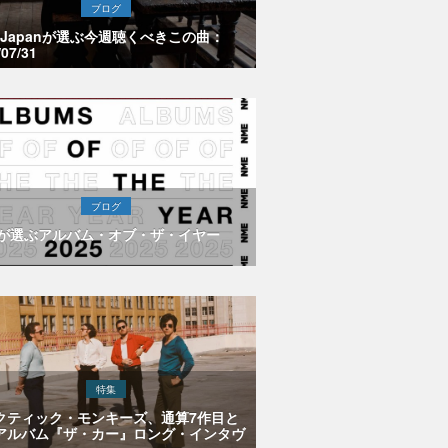
ブログ
E Japanが選ぶ今週聴くべきこの曲：
/07/31
ブログ
Eが選ぶアルバム・オブ・ザ・イヤー
特集
クティック・モンキーズ、通算7作目と
アルバム『ザ・カー』ロング・インタヴ