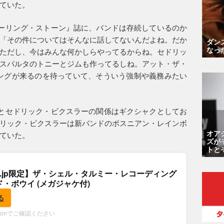
ていた。
ーリング・ストーン』誌に、バンドは存続しているのか
「その件についてはそんなに話してないんだよね。だか
ダン
なっ
ただし、今はみんな何かしらやってるからね。セドリッ
スパルタのトニーとジムも作ってるしね。アット・ザ・
ングが来るのを待っていて、そういう強制や義務みたい
とセドリック・ビクスラーの関係はギクシャクとしてお
リック・ビクスラーは新バンドのボスニアン・レインボ
オア
ていた。
ズが
トと
.co.jp限定】ザ・シェル・タルミー・レコーディング
ド・ボウイ (メガジャケ付)
る
zonでご確認ください