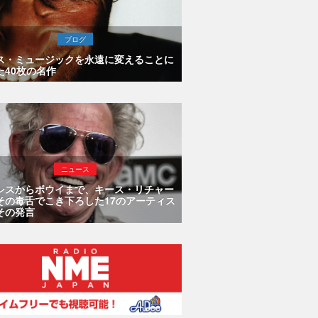
ブログ
ス・ミュージックを永遠に変えることに
た40枚の名作
ニュース
シスからボウイまで、キース・リチャー
その毒舌でこき下ろした17のアーティス
その発言