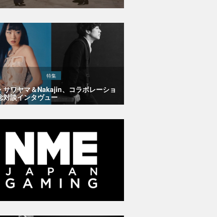
特集
・サワヤマ＆Nakajin、コラボレーショ
念対談インタヴュー