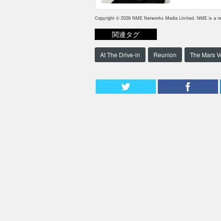
Copyright © 2026 NME Networks Media Limited. NME is a reg
関連タグ
At The Drive-in
Reunion
The Mars V