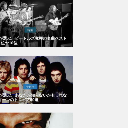
特集
Eが選ぶ、ビートルズ究極の名曲ベスト
1位〜10位
ブログ
Eが選ぶ、あなたが知らないかもしれな
イーンのトリビア50選