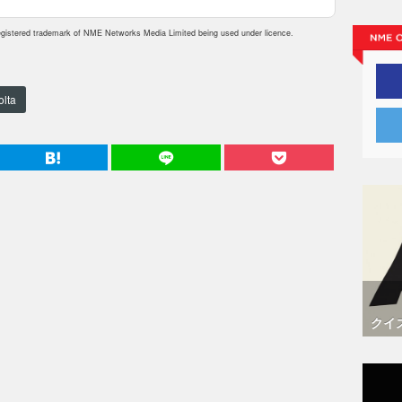
istered trademark of NME Networks Media Limited being used under licence.
olta
クイ