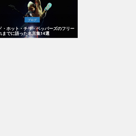
ブログ
ド・ホット・チリ・ペッパーズのフリー
れまでに語った名言集14選