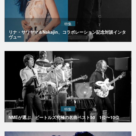
特集
リナ・サワヤマ＆Nakajin、コラボレーション記念対談インタ
ヴュー
特集
NMEが選ぶ、ビートルズ究極の名曲ベスト50 1位〜10位