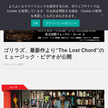
よりよいエクスペリエンスを提供するため、当ウェブサイトでは
T
o
Cookie を使用しています。引き続き閲覧する場合、Cookie の使用
g
を承諾したものとみなされます。
g
OK
プライバシーポリシー
l
e
n
a
v
i
ゴリラズ、最新作より“The Lost Chord”の
g
ミュージック・ビデオが公開
a
t
2020.12.25 金曜日
i
o
n