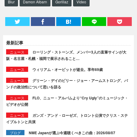
Blur
Damon Albarn
Gorillaz
Video
最新記事
ニュース
ローリング・ストーンズ、メンバー3人の直筆サインが大
阪・名古屋・札幌・福岡で展示されること…
ニュース
ウィリアム・オービットが逝去。享年69歳
ニュース
グリーン・デイのビリー・ジョー・アームストロング、バ
ンドの政治性について思いを語る
ニュース
FLO、ニュー・アルバムより“Cry Ugly”のミュージック・
ビデオが公開
ニュース
ガンズ・アンド・ローゼズ、トロント公演でクリス・ステ
イプルトンと共演
ブログ
NME Japanが選ぶ今週聴くべきこの曲：2026/08/07