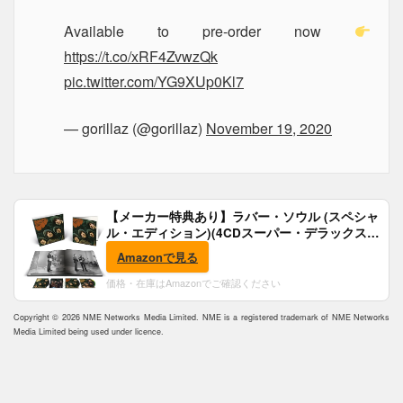
Available to pre-order now
https://t.co/xRF4ZvwzQk
pic.twitter.com/YG9XUp0Kl7
— gorillaz (@gorillaz)
November 19, 2020
【メーカー特典あり】ラバー・ソウル (スペシャ
ル・エディション)(4CDスーパー・デラックス)
(完全生産限定盤)(SHM-CD)(特典:B2ポスター付)
Amazonで見る
価格・在庫はAmazonでご確認ください
Copyright © 2026 NME Networks Media Limited. NME is a registered trademark of NME Networks
Media Limited being used under licence.