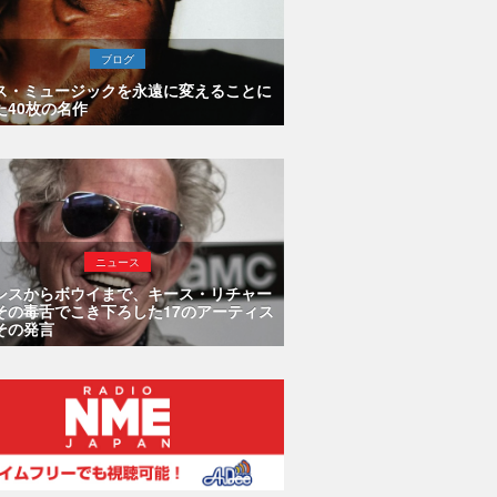
ブログ
ス・ミュージックを永遠に変えることに
た40枚の名作
ニュース
シスからボウイまで、キース・リチャー
その毒舌でこき下ろした17のアーティス
その発言