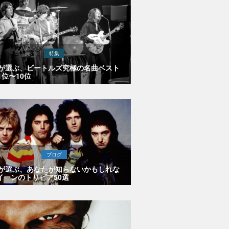
特集
Eが選ぶ、ビートルズ究極の名曲ベスト
1位〜10位
ブログ
Eが選ぶ、あなたが知らないかもしれな
イーンのトリビア50選