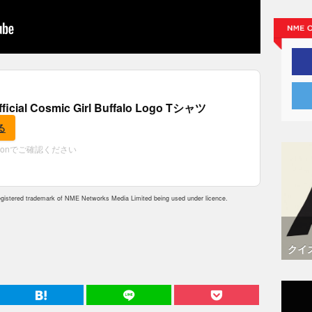
fficial Cosmic Girl Buffalo Logo Tシャツ
る
zonでご確認ください
istered trademark of NME Networks Media Limited being used under licence.
クイ