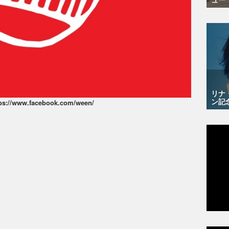
リナ
ン記
tps://www.facebook.com/ween/