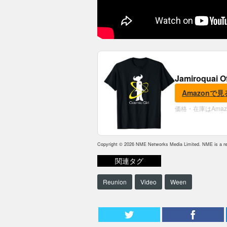
Jamiroquai O
Amazonで見
価格・在庫はAma
Copyright © 2026 NME Networks Media Limited. NME is a reg
関連タグ
Reunion
Video
Ween