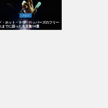
ブログ
ド・ホット・チリ・ペッパーズのフリー
れまでに語った名言集14選