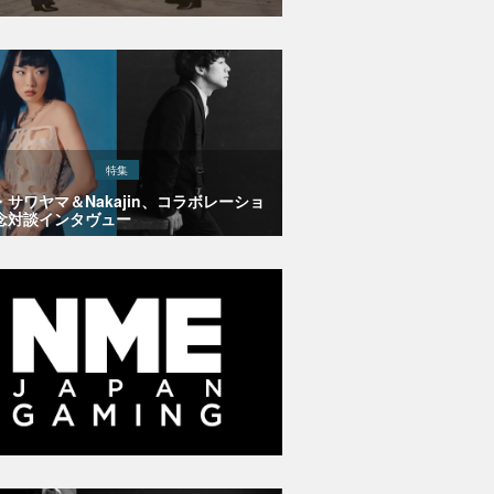
特集
・サワヤマ＆Nakajin、コラボレーショ
念対談インタヴュー