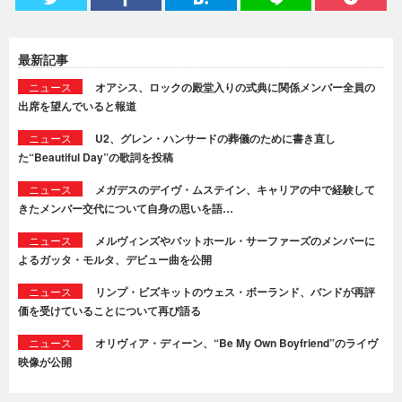
最新記事
ニュース
オアシス、ロックの殿堂入りの式典に関係メンバー全員の
出席を望んでいると報道
ニュース
U2、グレン・ハンサードの葬儀のために書き直し
た“Beautiful Day”の歌詞を投稿
ニュース
メガデスのデイヴ・ムステイン、キャリアの中で経験して
きたメンバー交代について自身の思いを語…
ニュース
メルヴィンズやバットホール・サーファーズのメンバーに
よるガッタ・モルタ、デビュー曲を公開
ニュース
リンプ・ビズキットのウェス・ボーランド、バンドが再評
価を受けていることについて再び語る
ニュース
オリヴィア・ディーン、“Be My Own Boyfriend”のライヴ
映像が公開