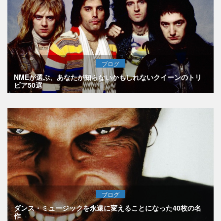
ブログ
NMEが選ぶ、あなたが知らないかもしれないクイーンのトリ
ビア50選
ブログ
ダンス・ミュージックを永遠に変えることになった40枚の名
作