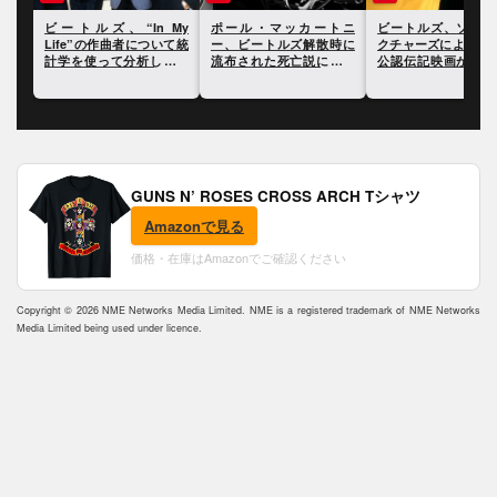
トルズ、“In My
ポール・マッカートニ
ビートルズ、ソニー・ピ
fe”の作曲者について統
ー、ビートルズ解散時に
クチャーズによって4本の
学を使って分析した研
流布された死亡説につい
公認伝記映画が公開され
果が発表に
て振り返る
ることが明らかに
GUNS N’ ROSES CROSS ARCH Tシャツ
Amazonで見る
価格・在庫はAmazonでご確認ください
Copyright © 2026 NME Networks Media Limited. NME is a registered trademark of NME Networks
Media Limited being used under licence.