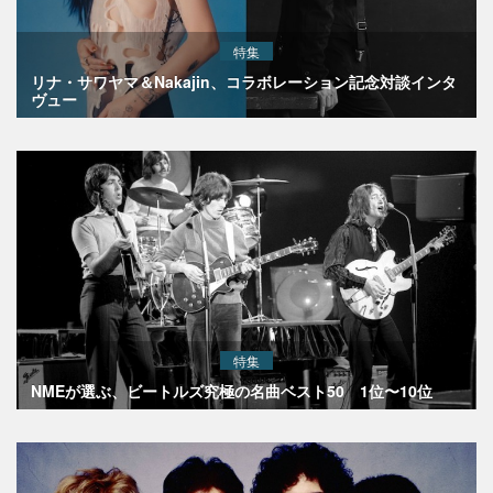
特集
リナ・サワヤマ＆Nakajin、コラボレーション記念対談インタ
ヴュー
特集
NMEが選ぶ、ビートルズ究極の名曲ベスト50 1位〜10位