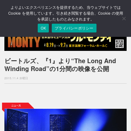
よりよいエクスペリエンスを提供するため、当ウェブサイトでは
T
o
Cookie を使用しています。引き続き閲覧する場合、Cookie の使用
g
を承諾したものとみなされます。
g
OK
プライバシーポリシー
l
e
n
a
v
i
ビートルズ、『1』より“The Long And
g
Winding Road”の1分間の映像を公開
a
t
2015.11.4 水曜日
i
o
n