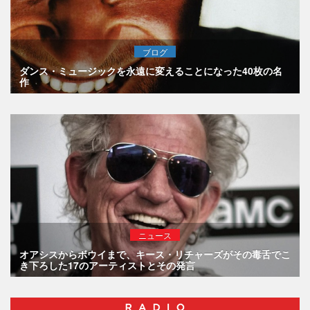
ブログ
ダンス・ミュージックを永遠に変えることになった40枚の名
作
ニュース
オアシスからボウイまで、キース・リチャーズがその毒舌でこ
き下ろした17のアーティストとその発言