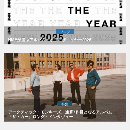
ブログ
NMEが選ぶアルバム・オブ・ザ・イヤー2025
特集
アークティック・モンキーズ、通算7作目となるアルバム
『ザ・カー』ロング・インタヴュー