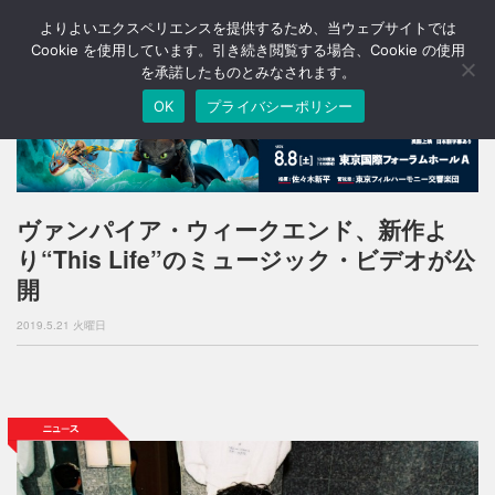
よりよいエクスペリエンスを提供するため、当ウェブサイトでは
T
o
Cookie を使用しています。引き続き閲覧する場合、Cookie の使用
g
を承諾したものとみなされます。
g
OK
プライバシーポリシー
l
e
n
a
v
i
ヴァンパイア・ウィークエンド、新作よ
g
り“This Life”のミュージック・ビデオが公
a
t
開
i
o
2019.5.21 火曜日
n