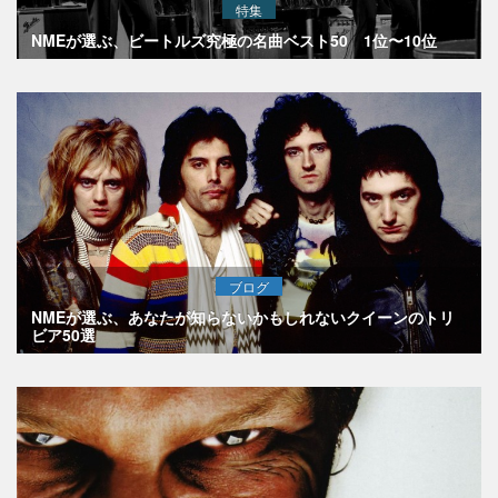
特集
NMEが選ぶ、ビートルズ究極の名曲ベスト50 1位〜10位
ブログ
NMEが選ぶ、あなたが知らないかもしれないクイーンのトリ
ビア50選