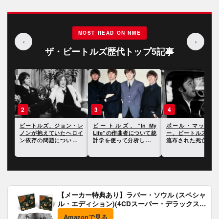
MOST READ ON NME
‹
›
ザ・ビートルズ歴代トップ5記事
3
4
5
・レ
ビートルズ、“In My
ポール・マッカートニ
ビートルズ、ソニー
ロイ
Life”の作曲者について統
ー、ビートルズ解散時に
クチャーズによって
ての
計学を使って分析した研
流布された死亡説につい
公認伝記映画が公開
究結果が発表に
て振り返る
ることが明らかに
【メーカー特典あり】ラバー・ソウル (スペシャ
ル・エディション)(4CDスーパー・デラックス)
(完全生産限定盤)(SHM-CD)(特典:B2ポスター付)
Amazonで見る