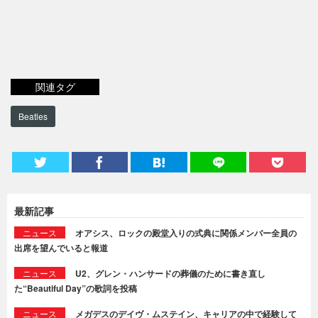
関連タグ
Beatles
最新記事
ニュース
オアシス、ロックの殿堂入りの式典に関係メンバー全員の
出席を望んでいると報道
ニュース
U2、グレン・ハンサードの葬儀のために書き直し
た“Beautiful Day”の歌詞を投稿
ニュース
メガデスのデイヴ・ムステイン、キャリアの中で経験して