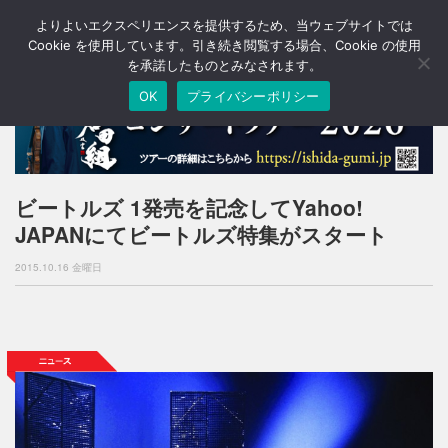
よりよいエクスペリエンスを提供するため、当ウェブサイトでは
T
o
Cookie を使用しています。引き続き閲覧する場合、Cookie の使用
g
を承諾したものとみなされます。
g
OK
プライバシーポリシー
l
e
n
a
v
i
ビートルズ 1発売を記念してYahoo!
g
JAPANにてビートルズ特集がスタート
a
t
2015.10.16 金曜日
i
o
n