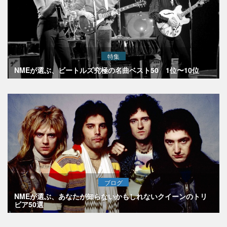
特集
NMEが選ぶ、ビートルズ究極の名曲ベスト50 1位〜10位
ブログ
NMEが選ぶ、あなたが知らないかもしれないクイーンのトリ
ビア50選