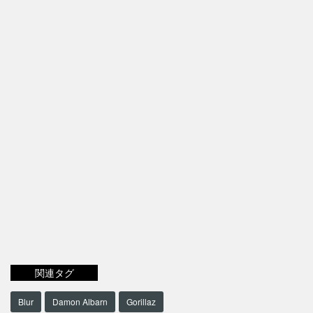
関連タグ
Blur
Damon Albarn
Gorillaz