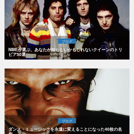
ブログ
NMEが選ぶ、あなたが知らないかもしれないクイーンのトリ
ビア50選
ブログ
ダンス・ミュージックを永遠に変えることになった40枚の名
作