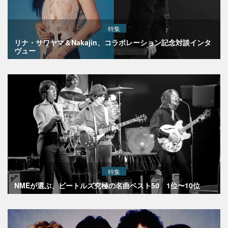
特集
リナ・サワヤマ＆Nakajin、コラボレーション記念対談インタ
ヴュー
特集
NMEが選ぶ、ビートルズ究極の名曲ベスト50 1位〜10位