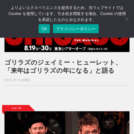
よりよいエクスペリエンスを提供するため、当ウェブサイトでは
T
o
Cookie を使用しています。引き続き閲覧する場合、Cookie の使用
g
を承諾したものとみなされます。
g
OK
プライバシーポリシー
l
e
n
a
v
i
ゴリラズのジェイミー・ヒューレット、
g
「来年はゴリラズの年になる」と語る
a
t
2015.10.14 水曜日
i
o
n