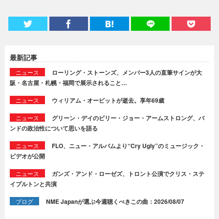
最新記事
ニュース
ローリング・ストーンズ、メンバー3人の直筆サインが大
阪・名古屋・札幌・福岡で展示されること…
ニュース
ウィリアム・オービットが逝去。享年69歳
ニュース
グリーン・デイのビリー・ジョー・アームストロング、バ
ンドの政治性について思いを語る
ニュース
FLO、ニュー・アルバムより“Cry Ugly”のミュージック・
ビデオが公開
ニュース
ガンズ・アンド・ローゼズ、トロント公演でクリス・ステ
イプルトンと共演
ブログ
NME Japanが選ぶ今週聴くべきこの曲：2026/08/07