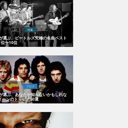
特集
Eが選ぶ、ビートルズ究極の名曲ベスト
1位〜10位
ブログ
Eが選ぶ、あなたが知らないかもしれな
イーンのトリビア50選