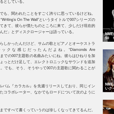
るとしている。
でも、関われたことをすごく誇りに思っているけどね。
ing’s On The Wall”というタイトルで007シリーズの
てきて、彼らが僕たちのところに来て、少しだけ現在的
んだ」とディスクロージャーは語っている。
NM
50 
らしかったんだけど、サムの歌とピアノとオーケストラ
な感じだったんだよね。“Diamonds Are
といった、これまでの007主題歌の名曲みたいにね。彼らはひねりを加
ょっとだけ足して、エレクトロニックなサウンドを追加
。でも、そう、そうやって007の主題歌に関わることが
NM
ルバム『カラカル』を先週リリースしており、同じイン
いク
たコラボレーター、なかでもロードについて次のように
まですべて書くっていうのは珍しくなってきてるんだ。