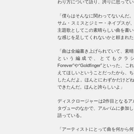
わり方について語り、誇りに思ってい
「僕らはそんなに関わってないんだ。
サム・スミスとジミー・ネイプスが、“Writ
主題歌としてこの素晴らしい曲を書い
な感じを足してくれないかと頼まれた
「曲は全編書き上げられていて、素晴
という編成で、とてもクラシック
Forever”や“Goldfinger”
えてほしいということだったから、ち
したんだよ。ほんとにわずかだけどね
できたんだ。ほんと誇らしいよ」
ディスクロージャーは2作目となるア
タヴューのなかで、アルバムに参加し
語っている。
「アーティストにとって曲を何から何