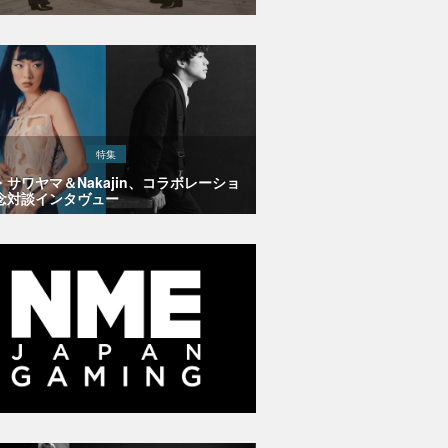
特集
・サワヤマ＆Nakajin、コラボレーショ
念対談インタヴュー