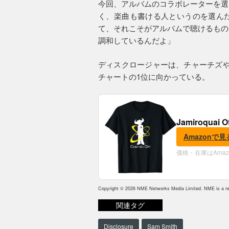
今回、アルバムのコラボレーターを選
く、楽曲も書ける人というのを選ん
て、それこそがアルバムで聴けるもの
調和しているんだよ」
ディスクロージャーは、チャーチズや
チャートの1位に向かっている。
Jamiroquai O
Amazonで見
価格・在庫はAma
Copyright © 2026 NME Networks Media Limited. NME is a reg
関連タグ
Disclosure
Sam Smith