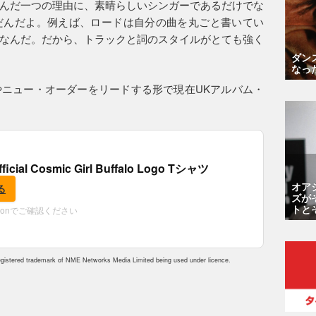
んだ一つの理由に、素晴らしいシンガーであるだけでな
だんだよ。例えば、ロードは自分の曲を丸ごと書いてい
なんだ。だから、トラックと詞のスタイルがとても強く
ダン
なっ
ニュー・オーダーをリードする形で現在UKアルバム・
fficial Cosmic Girl Buffalo Logo Tシャツ
オア
る
ズが
トと
zonでご確認ください
istered trademark of NME Networks Media Limited being used under licence.