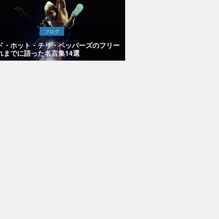
ブログ
ド・ホット・チリ・ペッパーズのフリー
れまでに語った名言集14選