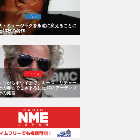
ブログ
ス・ミュージックを永遠に変えることに
た40枚の名作
ニュース
シスからボウイまで、キース・リチャー
その毒舌でこき下ろした17のアーティス
その発言