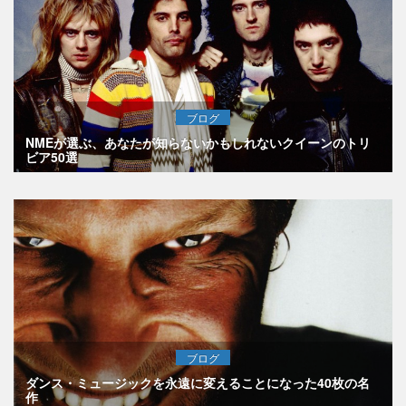
ブログ
NMEが選ぶ、あなたが知らないかもしれないクイーンのトリ
ビア50選
ブログ
ダンス・ミュージックを永遠に変えることになった40枚の名
作