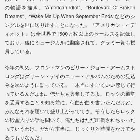
の物語を描き、“American Idiot”、“Boulevard Of Broken
Dreams”、“Wake Me Up When September Ends”などのシ
ングルを世に送り出すことになった。『アメリカン・イデ
ィオット』は全世界で1500万枚以上のセールスを記録し
ており、後にミュージカルに翻案されて、グラミー賞も授
賞している。
今年の初め、フロントマンのビリー・ジョー・アームスト
ロングはグリーン・デイのニュー・アルバムのための見込
みを次のように語っている。「本当にすごくいい感じで行
っているんだよね。俺たちも興奮してるよ。ロックの殿堂
を受賞することを知る前に、何曲か曲を書いたんだけど、
みんなそれを聴いて盛り上がっててさ。そうしたらロック
の殿堂入りの話を聞いて、俺たちはただ圧倒されちゃった
っていうわけ。だから本当に、じっくりと時間をかけてや
るつもりなんだ」