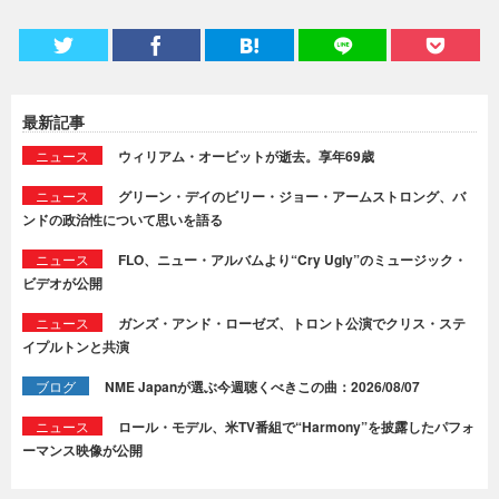
最新記事
ニュース
ウィリアム・オービットが逝去。享年69歳
ニュース
グリーン・デイのビリー・ジョー・アームストロング、バ
ンドの政治性について思いを語る
ニュース
FLO、ニュー・アルバムより“Cry Ugly”のミュージック・
ビデオが公開
ニュース
ガンズ・アンド・ローゼズ、トロント公演でクリス・ステ
イプルトンと共演
ブログ
NME Japanが選ぶ今週聴くべきこの曲：2026/08/07
ニュース
ロール・モデル、米TV番組で“Harmony”を披露したパフォ
ーマンス映像が公開