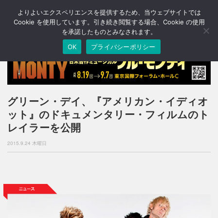
よりよいエクスペリエンスを提供するため、当ウェブサイトでは
T
o
Cookie を使用しています。引き続き閲覧する場合、Cookie の使用
g
を承諾したものとみなされます。
g
OK
プライバシーポリシー
l
e
n
a
v
i
グリーン・デイ、『アメリカン・イディオ
g
ット』のドキュメンタリー・フィルムのト
a
t
レイラーを公開
i
o
2015.9.24 木曜日
n