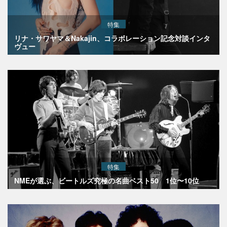
特集
リナ・サワヤマ＆Nakajin、コラボレーション記念対談インタ
ヴュー
特集
NMEが選ぶ、ビートルズ究極の名曲ベスト50 1位〜10位