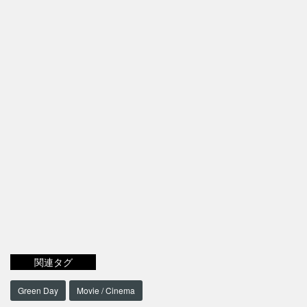
関連タグ
Green Day
Movie / Cinema