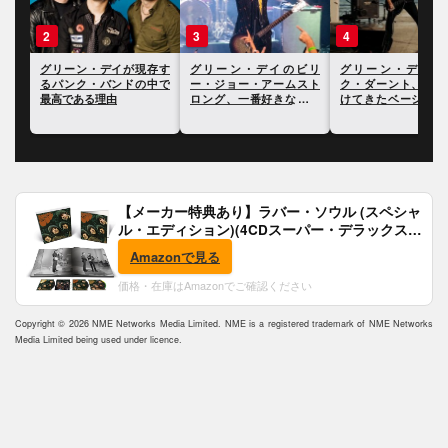
3
4
5
存す
グリーン・デイのビリ
グリーン・デイのマイ
グリーン・デイ、南
中で
ー・ジョー・アームスト
ク・ダーント、影響を受
リカで行ったコンサ
ロング、一番好きな自身
けてきたベーシストにつ
でイーロン・マスク
の曲とアルバムを明かす
いて語る
前を挙げて批判
【メーカー特典あり】ラバー・ソウル (スペシャ
ル・エディション)(4CDスーパー・デラックス)
(完全生産限定盤)(SHM-CD)(特典:B2ポスター付)
Amazonで見る
価格・在庫はAmazonでご確認ください
Copyright © 2026 NME Networks Media Limited. NME is a registered trademark of NME Networks
Media Limited being used under licence.