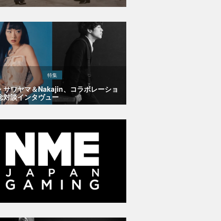
特集
・サワヤマ＆Nakajin、コラボレーショ
念対談インタヴュー