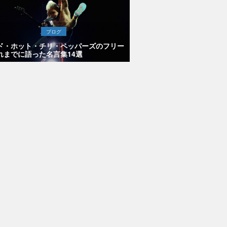
ブログ
ド・ホット・チリ・ペッパーズのフリー
れまでに語った名言集14選