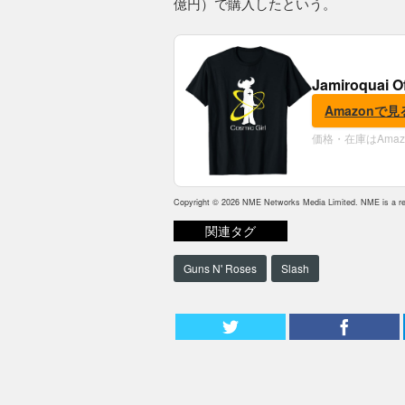
億円）で購入したという。
Jamiroquai O
Amazonで見
価格・在庫はAma
Copyright © 2026 NME Networks Media Limited. NME is a reg
関連タグ
Guns N' Roses
Slash