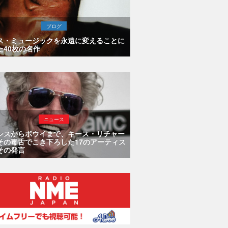
ブログ
ス・ミュージックを永遠に変えることに
た40枚の名作
ニュース
シスからボウイまで、キース・リチャー
その毒舌でこき下ろした17のアーティス
その発言