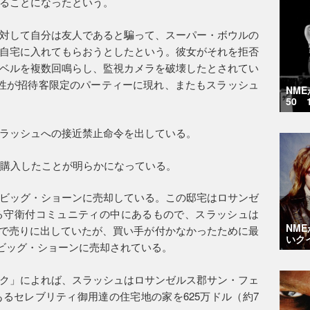
ることになったという。
対して自分は友人であると騙って、スーパー・ボウルの
自宅に入れてもらおうとしたという。彼女がそれを拒否
ベルを複数回鳴らし、監視カメラを破壊したとされてい
性が招待客限定のパーティーに現れ、またもスラッシュ
NM
50 
ラッシュへの接近禁止命令を出している。
を購入したことが明らかになっている。
ビッグ・ショーンに売却している。この邸宅はロサンゼ
る守衛付コミュニティの中にあるもので、スラッシュは
NM
億円）で売りに出していたが、買い手が付かなかったために最
いク
でビッグ・ショーンに売却されている。
ク」によれば、スラッシュはロサンゼルス郡サン・フェ
るセレブリティ御用達の住宅地の家を625万ドル（約7