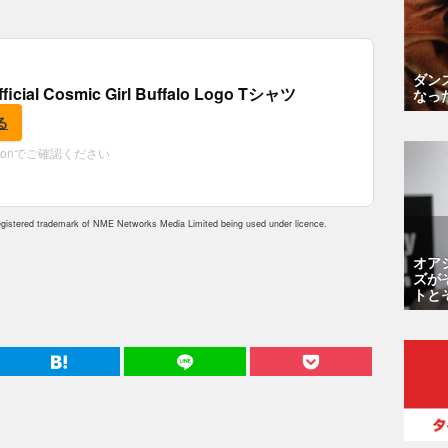
ダン
fficial Cosmic Girl Buffalo Logo Tシャツ
なっ
る
zonでご確認ください
istered trademark of NME Networks Media Limited being used under licence.
オア
ズが
トと