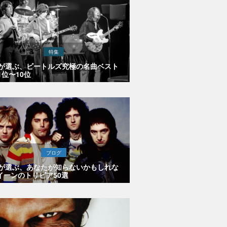
特集
Eが選ぶ、ビートルズ究極の名曲ベスト
1位〜10位
ブログ
Eが選ぶ、あなたが知らないかもしれな
イーンのトリビア50選