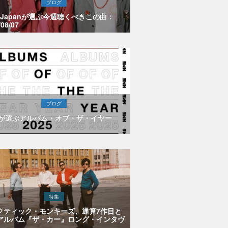
ブログ
E Japanが選ぶ今週聴くべきこの曲：
/08/07
ブログ
Eが選ぶアルバム・オブ・ザ・イヤー
特集
クティック・モンキーズ、通算7作目と
アルバム『ザ・カー』ロング・インタヴ