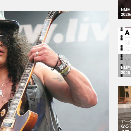
NM
2026
NM
2025
アー
なる
ュー