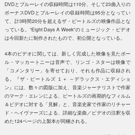
DVDとブルーレイの収録時間は110分、そして23曲入りの
ボーナスDVDとブルーレイの収録時間は95分となってい
て、計3時間20分を超えるザ・ビートルズの映像作品とな
っている。“Eight Days A Week”のミュージック・ビデオ
は今回新たに制作されたもので、初公開となっている。
4本のビデオに関しては、新しく完成した映像を見たポー
ル・マッカートニーは音声で、リンゴ・スターは映像で
「コメンタリー」を寄せており、それも作品に収録され
る。『ザ・ビートルズ １＋ ～デラックス・エディショ
ン』には、数々の図版に加え、音楽ジャーナリストで作家
のマーク・エレンによる、ビートルズの画期的なフィルム
＆ビデオに対する「見解」と、音楽史家で作家のリチャー
ド・ヘイヴァーズによる、詳細な楽曲／ビデオの注釈を収
めた124ページの上製本が同梱される。