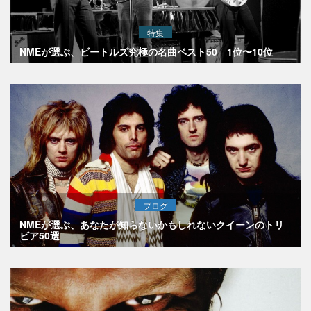
特集
NMEが選ぶ、ビートルズ究極の名曲ベスト50 1位〜10位
ブログ
NMEが選ぶ、あなたが知らないかもしれないクイーンのトリ
ビア50選