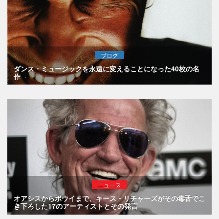
ブログ
ダンス・ミュージックを永遠に変えることになった40枚の名
作
ニュース
オアシスからボウイまで、キース・リチャーズがその毒舌でこ
き下ろした17のアーティストとその発言