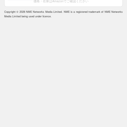
価格・在庫はAmazonでご確認ください
Copyright © 2026 NME Networks Media Limited. NME is a registered trademark of NME Networks
Media Limited being used under licence.