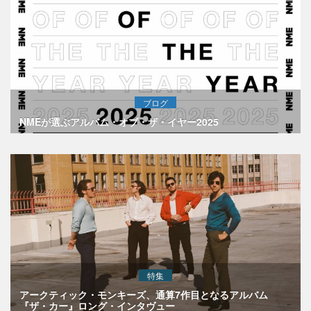
ブログ
NMEが選ぶアルバム・オブ・ザ・イヤー2025
特集
アークティック・モンキーズ、通算7作目となるアルバム
『ザ・カー』ロング・インタヴュー