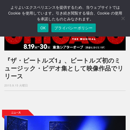
よりよいエクスペリエンスを提供するため、当ウェブサイトでは
T
o
Cookie を使用しています。引き続き閲覧する場合、Cookie の使用
g
を承諾したものとみなされます。
g
OK
プライバシーポリシー
l
e
n
a
v
i
『ザ・ビートルズ1』、ビートルズ初のミ
g
ュージック・ビデオ集として映像作品でリ
a
t
リース
i
o
2015.9.15 火曜日
n