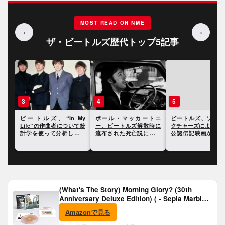
MOST READ ON NME
‹
›
ザ・ビートルズ歴代トップ5記事
3
4
5
・レ
ビートルズ、“In My
ポール・マッカートニ
ビートルズ、ソニー
ロイ
Life”の作曲者について統
ー、ビートルズ解散時に
クチャーズによって
ての
計学を使って分析した研
流布された死亡説につい
公認伝記映画が公開
究結果が発表に
て振り返る
ることが明らかに
(What's The Story) Morning Glory? (30th
Anniversary Deluxe Edition) ( - Sepia Marble
Vinyl) [Analog]
Amazonで見る