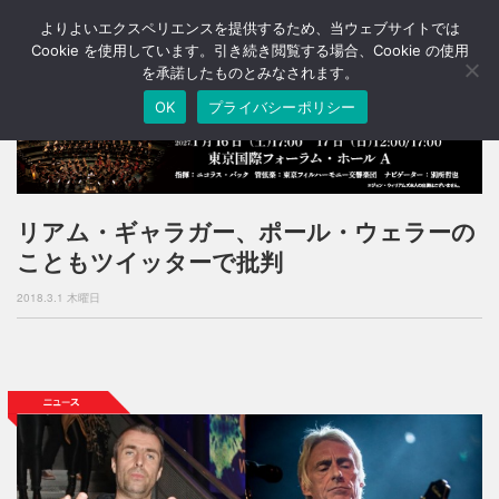
よりよいエクスペリエンスを提供するため、当ウェブサイトでは
T
o
Cookie を使用しています。引き続き閲覧する場合、Cookie の使用
g
を承諾したものとみなされます。
g
OK
プライバシーポリシー
l
e
n
a
v
i
リアム・ギャラガー、ポール・ウェラーの
g
こともツイッターで批判
a
t
2018.3.1 木曜日
i
o
n