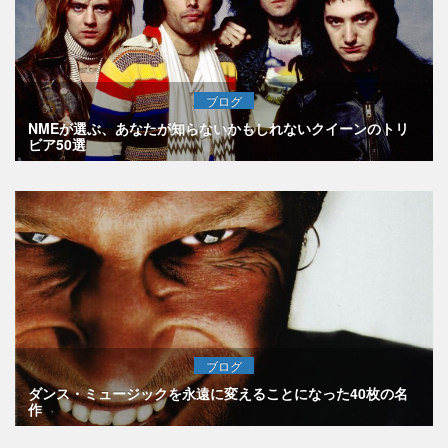
ブログ
NMEが選ぶ、あなたが知らないかもしれないクイーンのトリ
ビア50選
ブログ
ダンス・ミュージックを永遠に変えることになった40枚の名
作