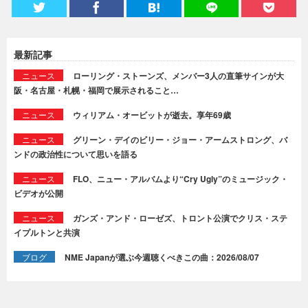
最新記事
ニュース
ローリング・ストーンズ、メンバー3人の直筆サインが大
阪・名古屋・札幌・福岡で展示されること…
ニュース
ウィリアム・オービットが逝去。享年69歳
ニュース
グリーン・デイのビリー・ジョー・アームストロング、バ
ンドの政治性について思いを語る
ニュース
FLO、ニュー・アルバムより“Cry Ugly”のミュージック・
ビデオが公開
ニュース
ガンズ・アンド・ローゼズ、トロント公演でクリス・ステ
イプルトンと共演
ブログ
NME Japanが選ぶ今週聴くべきこの曲：2026/08/07