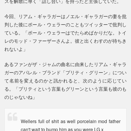
スを解散に導く「話し合い」を持ったと主張していた。
今回、リアム・ギャラガーはノエル・ギャラガーの妻を批
判した後にポール・ウェラーのこともツイッターで批判し
ている。「ポール・ウェラーはでたらめばかりだな。トイ
レのモッド・ファーザーさんよ。彼と出くわすのが待ちき
れないよ」
あるファンがザ・ジャムの曲名に由来したリアム・ギャラ
ガーのアパレル・ブランド「プリティ・グリーン」につい
て名前を変えるのかと訊かれると、次のように応じてい
る。「プリティという言葉もグリーンという言葉も彼のも
のじゃないね」
Wellers full of shit as well porcelain mod father
can't wait to bump him as you were LG x