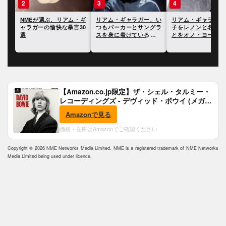
3
4
5
・ギ
リアム・ギャラガー、い
リアム・ギャラガー、息
リアム・ギャラガー
30
つもパーカーとサングラ
子をレノンと名付けたこ
イヴ・グロールに「
スを身に着けている理由
とをオノ・ヨーコに問い
のロックスターの1
を明かす
ただされたと語る
言われたことに反応
【Amazon.co.jp限定】ザ・シェル・タルミー・
レコーディングズ - デヴィッド・ボウイ (メガジ
ャケ付)
Amazonで見る
価格・在庫はAmazonでご確認ください
Copyright © 2026 NME Networks Media Limited. NME is a registered trademark of NME Networks
Media Limited being used under licence.