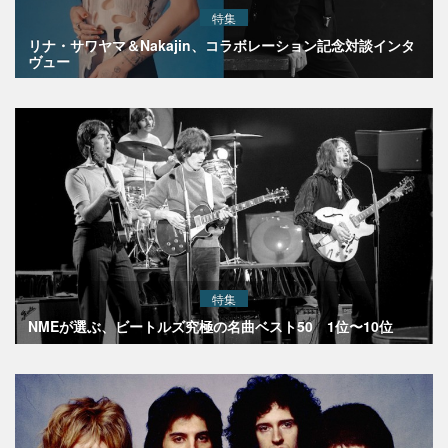
特集
リナ・サワヤマ＆Nakajin、コラボレーション記念対談インタ
ヴュー
特集
NMEが選ぶ、ビートルズ究極の名曲ベスト50 1位〜10位