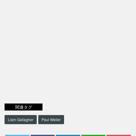
関連タグ
Liam Gallagher
Paul Weller