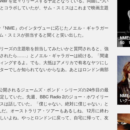
 The Wall”を近々リリースする予定となっている。同曲につい
とコラボしていたが、サム・スミスはこれまで映画主題
で『NME』のインタヴューに応じたノエル・ギャラガー
サム・スミスが担当すると聞くと笑い出した。
NM
50 
リーズの主題歌を担当してみたいかと質問されると、強
されたら……」とノエル・ギャラガーは続ける。「間違
ィングするよ。でも、大抵はアメリカで有名なヤツにし
ターでしか知られてないからなあ。あとはロンドン南部
に公開されるジェームズ・ボンド・シリーズの24作目の最
NM
定していた。先週、BBC Radio 2のジョー・ホワイリー
いク
スは話していた。「僕じゃない。絶対に僕じゃない」と
だ。オーストラリア・ツアーもあるしね。12月に終わ
しいよね。やっとロンドンに戻って、自宅に帰って、友