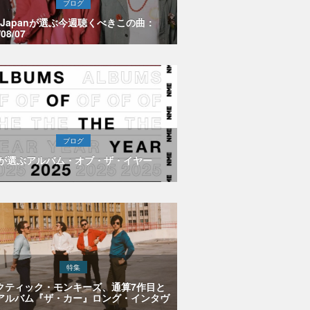
ブログ
E Japanが選ぶ今週聴くべきこの曲：
/08/07
ブログ
Eが選ぶアルバム・オブ・ザ・イヤー
特集
クティック・モンキーズ、通算7作目と
アルバム『ザ・カー』ロング・インタヴ