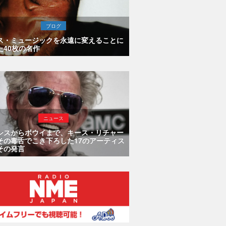
ブログ
ス・ミュージックを永遠に変えることに
た40枚の名作
ニュース
シスからボウイまで、キース・リチャー
その毒舌でこき下ろした17のアーティス
その発言