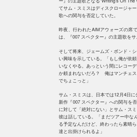
ー』の主題歌となる“Writing’s On
てサム・スミスはディスクロージャー
歌への関与を否定していた。
昨夜、行われたAIMアウォーズの席
は、『007 スペクター』の主題歌を
そして将来、ジェームズ・ボンド・シ
い興味を示している。「もし俺が依頼
いなくやる。あっという間にレコーデ
か頼まれないだろ？ 俺はマンチェス
でちょこっと」
サム・スミスは、日本では12月4日
新作『007 スペクター』への関与を否
に対して「絶対にない」とサム・スミ
彼は話している。「まだツアー中なん
る予定なんだけど、終わったら素晴ら
達と出掛けられるよ」