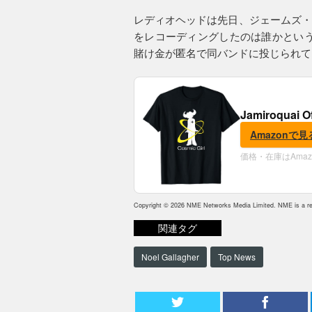
レディオヘッドは先日、ジェームズ・
をレコーディングしたのは誰かというブ
賭け金が匿名で同バンドに投じられて
Jamiroquai O
Amazonで見
価格・在庫はAma
Copyright © 2026 NME Networks Media Limited. NME is a reg
関連タグ
Noel Gallagher
Top News