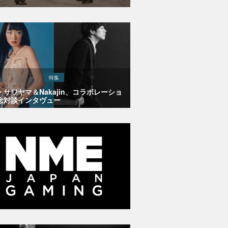
特集
・サワヤマ＆Nakajin、コラボレーショ
念対談インタヴュー