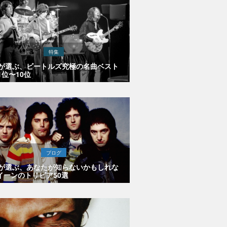
特集
Eが選ぶ、ビートルズ究極の名曲ベスト
1位〜10位
ブログ
Eが選ぶ、あなたが知らないかもしれな
イーンのトリビア50選