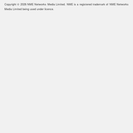
Copyright © 2026 NME Networks Media Limited. NME is a registered trademark of NME Networks
Media Limited being used under licence.