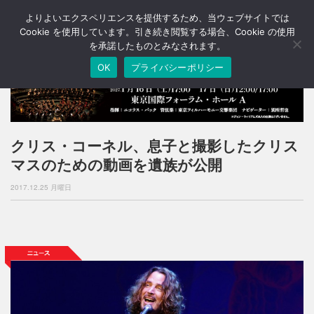
よりよいエクスペリエンスを提供するため、当ウェブサイトでは
T
o
Cookie を使用しています。引き続き閲覧する場合、Cookie の使用
g
を承諾したものとみなされます。
g
OK
プライバシーポリシー
l
e
n
a
v
i
クリス・コーネル、息子と撮影したクリス
g
マスのための動画を遺族が公開
a
t
2017.12.25 月曜日
i
o
n