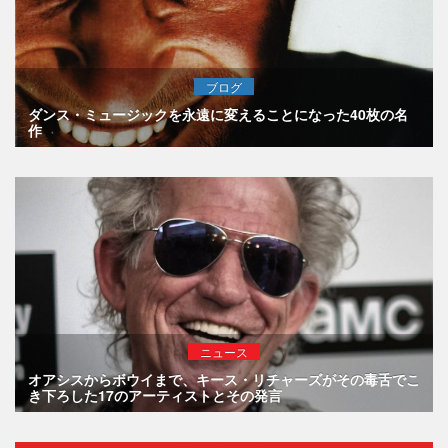
ブログ
ダンス・ミュージックを永遠に変えることになった40枚の名
作
ニュース
オアシスからボウイまで、キース・リチャーズがその毒舌でこ
き下ろした17のアーティストとその発言