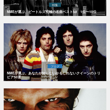
特集
NMEが選ぶ、ビートルズ究極の名曲ベスト50 1位〜10位
ブログ
NMEが選ぶ、あなたが知らないかもしれないクイーンのトリ
ビア50選