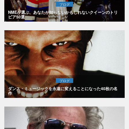
ブログ
NMEが選ぶ、あなたが知らないかもしれないクイーンのトリ
ビア50選
ブログ
ダンス・ミュージックを永遠に変えることになった40枚の名
作