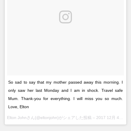
So sad to say that my mother passed away this morning. I
only saw her last Monday and I am in shock. Travel safe
Mum. Thank-you for everything. I will miss you so much.
Love, Elton
Elton Johnさん(@eltonjohn)がシェアした投稿 –
2017 12月 4 1:39午前 PST