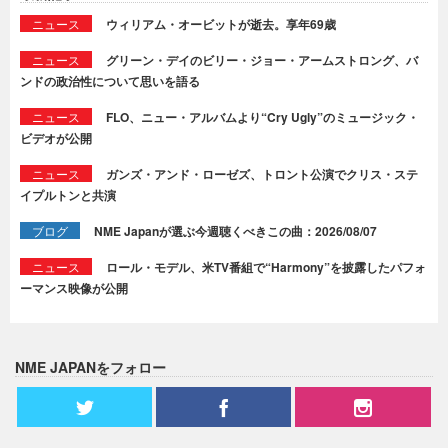
ニュース
ウィリアム・オービットが逝去。享年69歳
ニュース
グリーン・デイのビリー・ジョー・アームストロング、バ
ンドの政治性について思いを語る
ニュース
FLO、ニュー・アルバムより“Cry Ugly”のミュージック・
ビデオが公開
ニュース
ガンズ・アンド・ローゼズ、トロント公演でクリス・ステ
イプルトンと共演
ブログ
NME Japanが選ぶ今週聴くべきこの曲：2026/08/07
ニュース
ロール・モデル、米TV番組で“Harmony”を披露したパフォ
ーマンス映像が公開
NME JAPANをフォロー