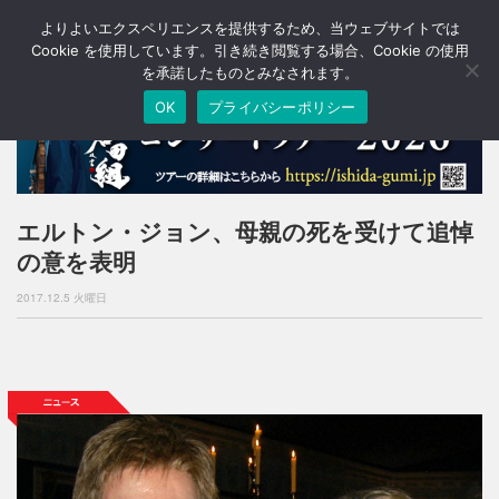
よりよいエクスペリエンスを提供するため、当ウェブサイトでは
T
o
Cookie を使用しています。引き続き閲覧する場合、Cookie の使用
g
を承諾したものとみなされます。
g
OK
プライバシーポリシー
l
e
n
a
v
i
エルトン・ジョン、母親の死を受けて追悼
g
の意を表明
a
t
2017.12.5 火曜日
i
o
n