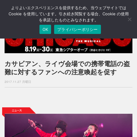
よりよいエクスペリエンスを提供するため、当ウェブサイトでは
T
o
Cookie を使用しています。引き続き閲覧する場合、Cookie の使用
g
を承諾したものとみなされます。
g
OK
プライバシーポリシー
l
e
n
a
v
i
カサビアン、ライヴ会場での携帯電話の盗
g
難に対するファンへの注意喚起を促す
a
t
2017.11.27 月曜日
i
o
n