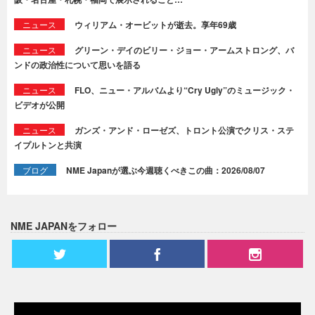
ニュース
ウィリアム・オービットが逝去。享年69歳
ニュース
グリーン・デイのビリー・ジョー・アームストロング、バ
ンドの政治性について思いを語る
ニュース
FLO、ニュー・アルバムより“Cry Ugly”のミュージック・
ビデオが公開
ニュース
ガンズ・アンド・ローゼズ、トロント公演でクリス・ステ
イプルトンと共演
ブログ
NME Japanが選ぶ今週聴くべきこの曲：2026/08/07
NME JAPANをフォロー