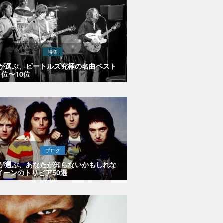
特集
Eが選ぶ、ビートルズ究極の名曲ベスト
1位〜10位
ブログ
Eが選ぶ、あなたが知らないかもしれな
イーンのトリビア50選