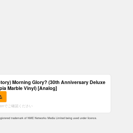
tory) Morning Glory? (30th Anniversary Deluxe
epia Marble Vinyl) [Analog]
る
zonでご確認ください
istered trademark of NME Networks Media Limited being used under licence.