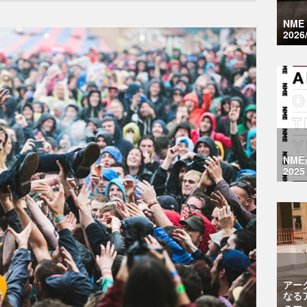
NM
2026
NM
2025
アー
なる
ュー