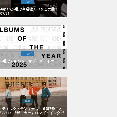
ブログ
E Japanが選ぶ今週聴くべきこの曲：
/07/31
ブログ
Eが選ぶアルバム・オブ・ザ・イヤー
特集
クティック・モンキーズ、通算7作目と
アルバム『ザ・カー』ロング・インタヴ