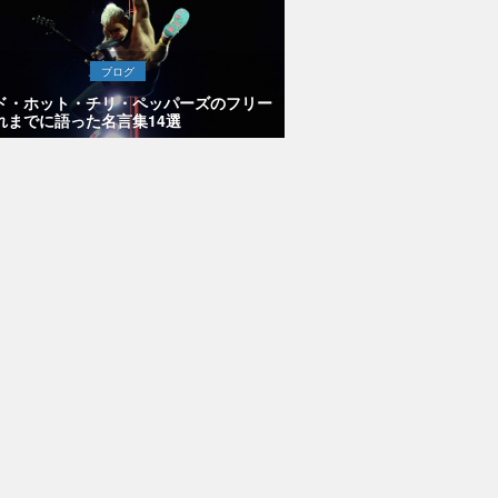
ブログ
ド・ホット・チリ・ペッパーズのフリー
れまでに語った名言集14選