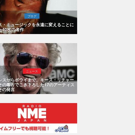
ブログ
ス・ミュージックを永遠に変えることに
た40枚の名作
ニュース
シスからボウイまで、キース・リチャー
その毒舌でこき下ろした17のアーティス
その発言