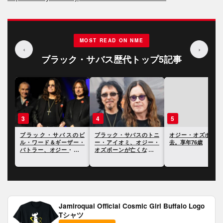
MOST READ ON NME
‹
›
ブラック・サバス歴代トップ5記事
3
4
5
ギー
ブラック・サバスのビ
ブラック・サバスのトニ
オジー・オズボーン
オジ
ル・ワード＆ギーザー・
ー・アイオミ、オジー・
去。享年76歳
まっ
バトラー、オジー・オズ
オズボーンが亡くなった
ボーンに追悼の意を表明
ことについて語る
Jamiroquai Official Cosmic Girl Buffalo Logo
Tシャツ