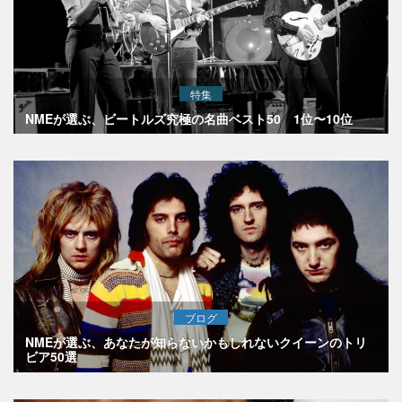
特集
NMEが選ぶ、ビートルズ究極の名曲ベスト50 1位〜10位
ブログ
NMEが選ぶ、あなたが知らないかもしれないクイーンのトリ
ビア50選