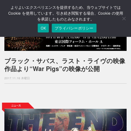
よりよいエクスペリエンスを提供するため、当ウェブサイトでは
T
o
Cookie を使用しています。引き続き閲覧する場合、Cookie の使用
g
を承諾したものとみなされます。
g
OK
プライバシーポリシー
l
e
n
a
v
i
ブラック・サバス、ラスト・ライヴの映像
g
作品より“War Pigs”の映像が公開
a
t
2017.11.16 木曜日
i
o
n