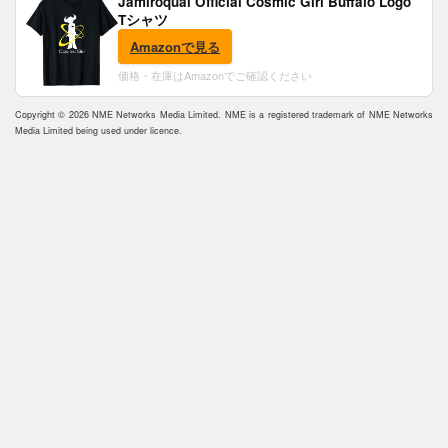
Jamiroquai Official Cosmic Girl Buffalo Logo
Tシャツ
Amazonで見る
価格・在庫はAmazonでご確認ください
Copyright © 2026 NME Networks Media Limited. NME is a registered trademark of NME Networks
Media Limited being used under licence.