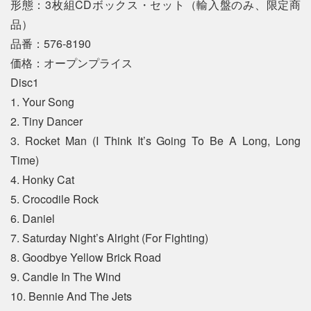
形態：3枚組CDボックス・セット（輸入盤のみ、限定商
品）
品番：576-8190
価格：オープンプライス
Disc1
1. Your Song
2. Tiny Dancer
3. Rocket Man (I Think It’s Going To Be A Long, Long
Time)
4. Honky Cat
5. Crocodile Rock
6. Daniel
7. Saturday Night’s Alright (For Fighting)
8. Goodbye Yellow Brick Road
9. Candle In The Wind
10. Bennie And The Jets