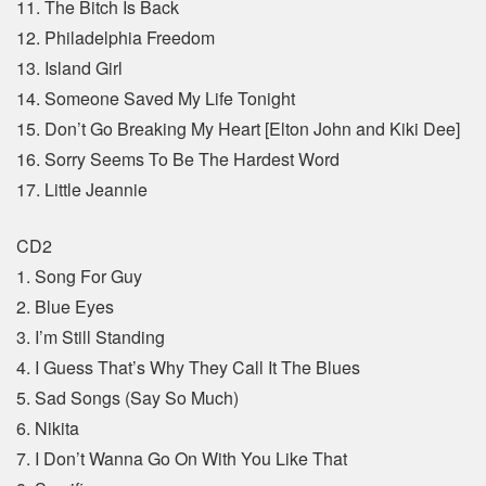
11. The Bitch Is Back
12. Philadelphia Freedom
13. Island Girl
14. Someone Saved My Life Tonight
15. Don’t Go Breaking My Heart [Elton John and Kiki Dee]
16. Sorry Seems To Be The Hardest Word
17. Little Jeannie
CD2
1. Song For Guy
2. Blue Eyes
3. I’m Still Standing
4. I Guess That’s Why They Call It The Blues
5. Sad Songs (Say So Much)
6. Nikita
7. I Don’t Wanna Go On With You Like That