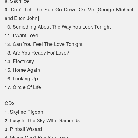
8. Sacrifice
9. Don’t Let The Sun Go Down On Me [George Michael
and Elton John]
10. Something About The Way You Look Tonight
11. I Want Love
12. Can You Feel The Love Tonight
13. Are You Ready For Love?
14. Electricity
15. Home Again
16. Looking Up
17. Circle Of Life
CD3
1. Skyline Pigeon
2. Lucy In The Sky With Diamonds
3. Pinball Wizard
4. Mama Can’t Buy You Love