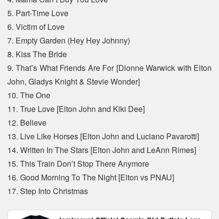
5. Part-Time Love
6. Victim of Love
7. Empty Garden (Hey Hey Johnny)
8. Kiss The Bride
9. That’s What Friends Are For [Dionne Warwick with Elton
John, Gladys Knight & Stevie Wonder]
10. The One
11. True Love [Elton John and Kiki Dee]
12. Believe
13. Live Like Horses [Elton John and Luciano Pavarotti]
14. Written In The Stars [Elton John and LeAnn Rimes]
15. This Train Don’t Stop There Anymore
16. Good Morning To The Night [Elton vs PNAU]
17. Step Into Christmas