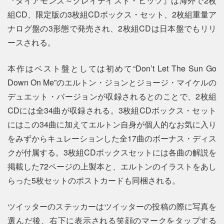
『ダイアモンズ～グレイテイスト・ヒッツ』は海外で2枚
組CD、限定版の3枚組CDボックス・セット、2枚組重量ア
ナログ盤の3形態で発売され、2枚組CDは日本盤でもリリ
ースされる。
本作はベスト盤としては初めて“Don’t Let The Sun Go
Down On Me”のエルトン・ジョンとジョージ・マイケルの
デュエット・バージョンが収録されるとのことで、2枚組
CDには全34曲が収録される。3枚組CDボックス・セット
にはこの34曲に加えてエルトン自身が個人的なお気に入り
をみずからキュレーションした全17曲のボーナス・ディス
クが付属する。3枚組CDボックスセットには各曲の解説を
掲載した72ページの上製本と、エルトンのイラストをあし
らった5枚セットのポストカードも同梱される。
ツイッターのステッカーはツイッターの投稿の際に写真を
選んだ後、右下に表示される笑顔のマークをタップする