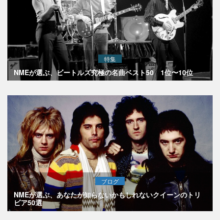
特集
NMEが選ぶ、ビートルズ究極の名曲ベスト50 1位〜10位
ブログ
NMEが選ぶ、あなたが知らないかもしれないクイーンのトリ
ビア50選