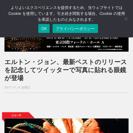
よりよいエクスペリエンスを提供するため、当ウェブサイトでは
T
o
Cookie を使用しています。引き続き閲覧する場合、Cookie の使用
g
を承諾したものとみなされます。
g
OK
プライバシーポリシー
l
e
n
a
v
i
エルトン・ジョン、最新ベストのリリース
g
を記念してツイッターで写真に貼れる眼鏡
a
t
が登場
i
o
2017.11.10 金曜日
n