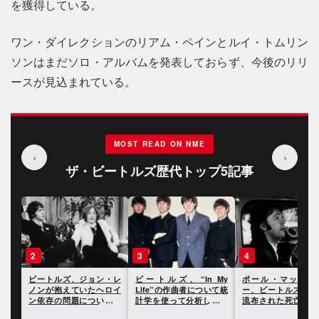
を獲得している。
ワン・ダイレクションのリアム・ペインとルイ・トムリン
ソンはまだソロ・アルバムを発表しておらず、今後のリリ
ースが見込まれている。
MOST READ ON NME
‹
›
ザ・ビートルズ歴代トップ5記事
2
3
4
ルズ
ビートルズ、ジョン・レ
ビートルズ、“In My
ポール・マッカー
 1
ノンが抱えていたヘロイ
Life”の作曲者について統
ー、ビートルズ解散
ン依存の問題についての
計学を使って分析した研
流布された死亡説に
逸話が明らかに
究結果が発表に
て振り返る