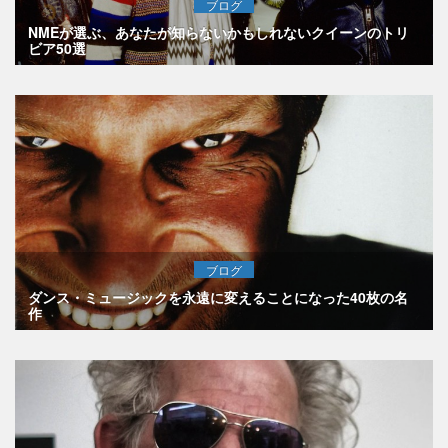
ブログ
NMEが選ぶ、あなたが知らないかもしれないクイーンのトリ
ビア50選
ブログ
ダンス・ミュージックを永遠に変えることになった40枚の名
作