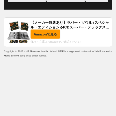
【メーカー特典あり】ラバー・ソウル (スペシャ
ル・エディション)(4CDスーパー・デラックス)
(完全生産限定盤)(SHM-CD)(特典:B2ポスター付)
Amazonで見る
価格・在庫はAmazonでご確認ください
Copyright © 2026 NME Networks Media Limited. NME is a registered trademark of NME Networks
Media Limited being used under licence.