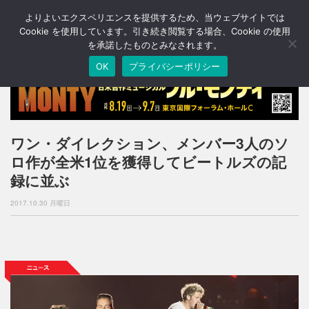
よりよいエクスペリエンスを提供するため、当ウェブサイトでは
T
o
Cookie を使用しています。引き続き閲覧する場合、Cookie の使用
g
を承諾したものとみなされます。
g
OK
プライバシーポリシー
l
e
n
a
v
i
ワン・ダイレクション、メンバー3人のソ
g
ロ作が全米1位を獲得してビートルズの記
a
t
録に並ぶ
i
o
2017.10.30 月曜日
n