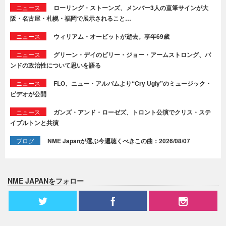
ニュース
ローリング・ストーンズ、メンバー3人の直筆サインが大
阪・名古屋・札幌・福岡で展示されること…
ニュース
ウィリアム・オービットが逝去。享年69歳
ニュース
グリーン・デイのビリー・ジョー・アームストロング、バ
ンドの政治性について思いを語る
ニュース
FLO、ニュー・アルバムより“Cry Ugly”のミュージック・
ビデオが公開
ニュース
ガンズ・アンド・ローゼズ、トロント公演でクリス・ステ
イプルトンと共演
ブログ
NME Japanが選ぶ今週聴くべきこの曲：2026/08/07
NME JAPANをフォロー