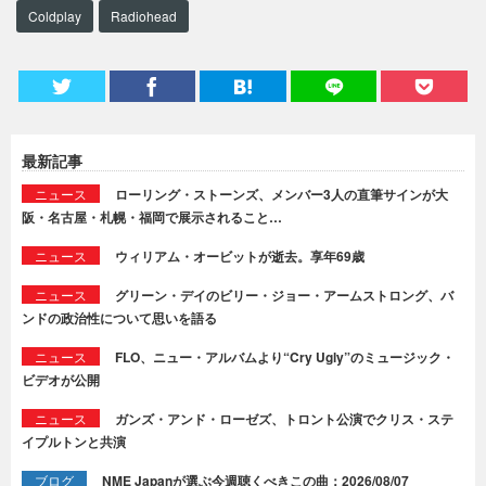
Coldplay
Radiohead
最新記事
ニュース
ローリング・ストーンズ、メンバー3人の直筆サインが大
阪・名古屋・札幌・福岡で展示されること…
ニュース
ウィリアム・オービットが逝去。享年69歳
ニュース
グリーン・デイのビリー・ジョー・アームストロング、バ
ンドの政治性について思いを語る
ニュース
FLO、ニュー・アルバムより“Cry Ugly”のミュージック・
ビデオが公開
ニュース
ガンズ・アンド・ローゼズ、トロント公演でクリス・ステ
イプルトンと共演
ブログ
NME Japanが選ぶ今週聴くべきこの曲：2026/08/07