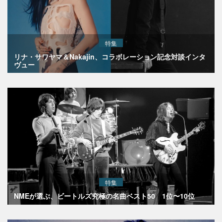
特集
リナ・サワヤマ＆Nakajin、コラボレーション記念対談インタ
ヴュー
特集
NMEが選ぶ、ビートルズ究極の名曲ベスト50 1位〜10位