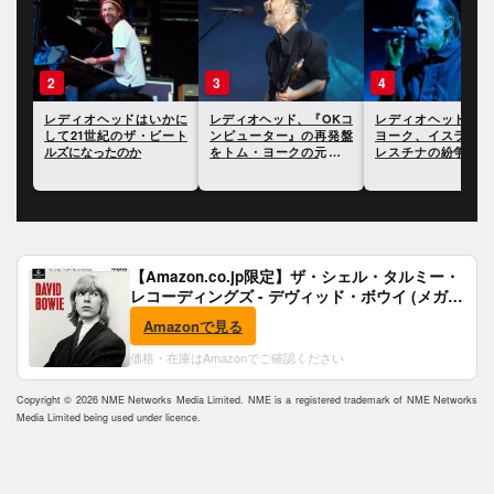
3
4
5
かに
レディオヘッド、『OKコ
レディオヘッドのトム・
レディオヘッドのト
ート
ンピューター』の再発盤
ヨーク、イスラエルとパ
ヨーク、“Fake Plas
をトム・ヨークの元妻に
レスチナの紛争について
Trees”を初めて聴
捧げていることが明らか
自身の見解を表明
た時に泣いたことに
に
て語る
【Amazon.co.jp限定】ザ・シェル・タルミー・
レコーディングズ - デヴィッド・ボウイ (メガジ
ャケ付)
Amazonで見る
価格・在庫はAmazonでご確認ください
Copyright © 2026 NME Networks Media Limited. NME is a registered trademark of NME Networks
Media Limited being used under licence.