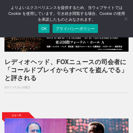
よりよいエクスペリエンスを提供するため、当ウェブサイトでは
T
o
Cookie を使用しています。引き続き閲覧する場合、Cookie の使用
g
を承諾したものとみなされます。
g
OK
プライバシーポリシー
l
e
n
a
v
i
レディオヘッド、FOXニュースの司会者に
g
「コールドプレイからすべてを盗んでる」
a
t
と評される
i
o
2017.10.25 水曜日
n