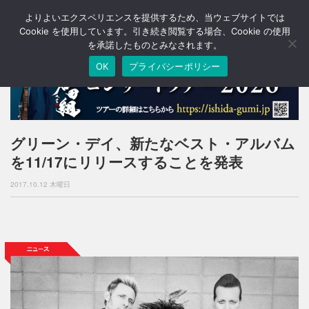
よりよいエクスペリエンスを提供するため、当ウェブサイトでは
T
o
Cookie を使用しています。引き続き閲覧する場合、Cookie の使用
g
を承諾したものとみなされます。
g
OK
プライバシーポリシー
l
e
n
a
v
i
グリーン・デイ、新たなベスト・アルバム
g
を11/17にリリースすることを発表
a
t
2017.10.12 木曜日
i
o
n