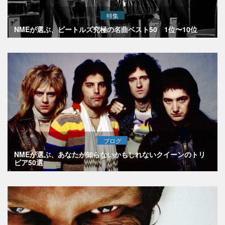
特集
NMEが選ぶ、ビートルズ究極の名曲ベスト50 1位〜10位
ブログ
NMEが選ぶ、あなたが知らないかもしれないクイーンのトリ
ビア50選