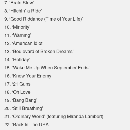
7. ‘Brain Stew’
8. ‘Hitchin’ a Ride’
9. ‘Good Riddance (Time of Your Life)’
10. ‘Minority’
11. ‘Warning’
12. ‘American Idiot’
13. ‘Boulevard of Broken Dreams’
14. ‘Holiday’
15. ‘Wake Me Up When September Ends’
16. ‘Know Your Enemy’
17. ‘21 Guns’
18. ‘Oh Love’
19. ‘Bang Bang’
20. ‘Still Breathing’
21. ‘Ordinary World’ (featuring Miranda Lambert)
22. ‘Back In The USA’