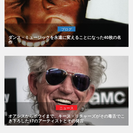
ブログ
ダンス・ミュージックを永遠に変えることになった40枚の名
作
ニュース
オアシスからボウイまで、キース・リチャーズがその毒舌でこ
き下ろした17のアーティストとその発言