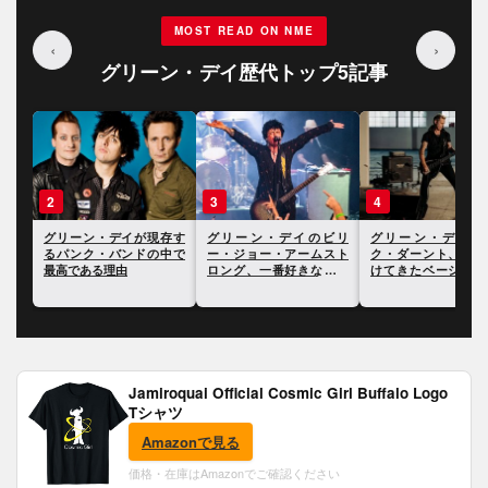
MOST READ ON NME
‹
›
グリーン・デイ歴代トップ5記事
3
4
5
存す
グリーン・デイのビリ
グリーン・デイのマイ
グリーン・デイ、南
中で
ー・ジョー・アームスト
ク・ダーント、影響を受
リカで行ったコンサ
ロング、一番好きな自身
けてきたベーシストにつ
でイーロン・マスク
の曲とアルバムを明かす
いて語る
前を挙げて批判
Jamiroquai Official Cosmic Girl Buffalo Logo
Tシャツ
Amazonで見る
価格・在庫はAmazonでご確認ください