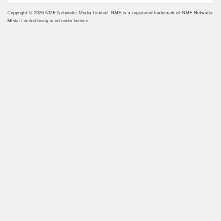
Copyright © 2026 NME Networks Media Limited. NME is a registered trademark of NME Networks
Media Limited being used under licence.