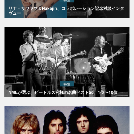
リナ・サワヤマ＆Nakajin、コラボレーション記念対談インタ
ヴュー
特集
NMEが選ぶ、ビートルズ究極の名曲ベスト50 1位〜10位