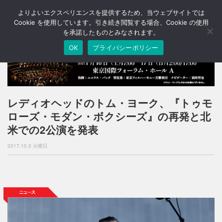
よりよいエクスペリエンスを提供するため、当ウェブサイトでは
T
o
Cookie を使用しています。引き続き閲覧する場合、Cookie の使用
g
を承諾したものとみなされます。
g
OK
プライバシーポリシー
l
e
n
a
v
i
レディオヘッドのトム・ヨーク、『トゥモ
g
ローズ・モダン・ボクシーズ』の再発と北
a
t
米での2公演を発表
i
o
2017.10.3 火曜日
n