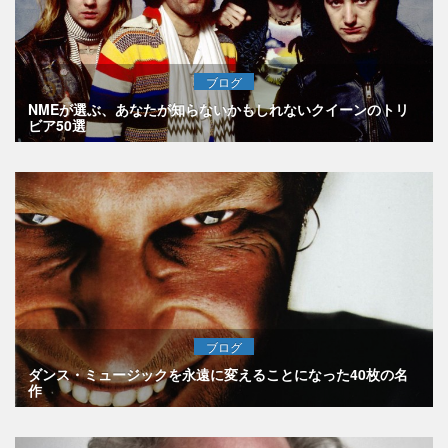
ブログ
NMEが選ぶ、あなたが知らないかもしれないクイーンのトリ
ビア50選
ブログ
ダンス・ミュージックを永遠に変えることになった40枚の名
作