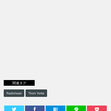
関連タグ
Radiohead
Thom Yorke