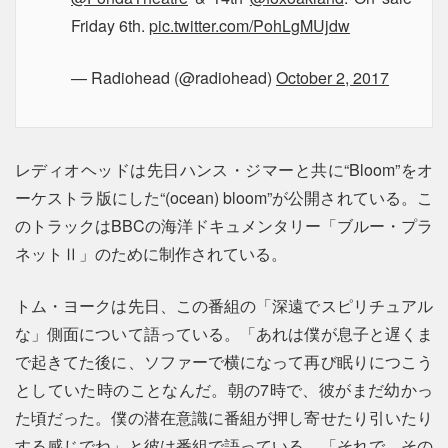
Friday 6th.
pic.twitter.com/PohLgMUjdw
— Radiohead (@radiohead)
October 2, 2017
レディオヘッドは先日ハンス・ジマーと共に“Bloom”をオ
ーケストラ版にした“(ocean) bloom”が公開されている。こ
のトラックはBBCの海洋ドキュメンタリー「ブルー・プラ
ネットⅡ」のために制作されている。
トム・ヨークは先日、この番組の「深遠でスピリチュアル
な」側面について語っている。「あれは僕が息子と遅くま
で起きてた後に、ソファーで横になって再び眠りにつこう
としていた時のことなんだ。朝の7時で、彼がまだ幼かっ
た頃だった。僕の潜在意識に番組が押し寄せたり引いたり
する感じでね」と彼は番組で語っている。「それで、その