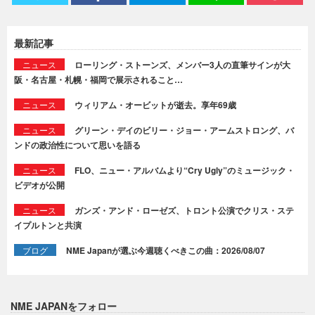
最新記事
ニュース
ローリング・ストーンズ、メンバー3人の直筆サインが大
阪・名古屋・札幌・福岡で展示されること…
ニュース
ウィリアム・オービットが逝去。享年69歳
ニュース
グリーン・デイのビリー・ジョー・アームストロング、バ
ンドの政治性について思いを語る
ニュース
FLO、ニュー・アルバムより“Cry Ugly”のミュージック・
ビデオが公開
ニュース
ガンズ・アンド・ローゼズ、トロント公演でクリス・ステ
イプルトンと共演
ブログ
NME Japanが選ぶ今週聴くべきこの曲：2026/08/07
NME JAPANをフォロー