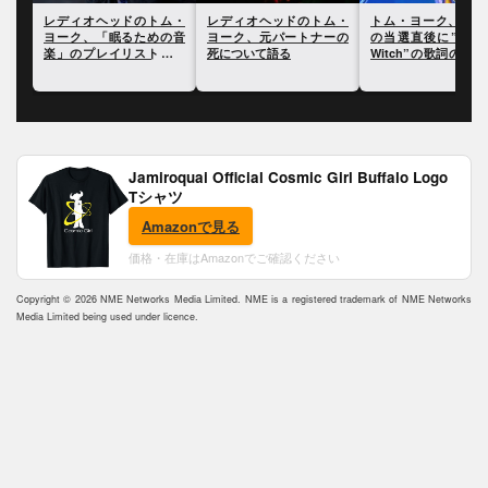
ム・
レディオヘッドのトム・
トム・ヨーク、トランプ
レディオヘッドのト
の音
ヨーク、元パートナーの
の当選直後に”Burn The
ヨーク、『キッド 
を公
死について語る
Witch”の歌詞の一部をツ
制作時に陥ったスラ
イート
について語る
Jamiroquai Official Cosmic Girl Buffalo Logo
Tシャツ
Amazonで見る
価格・在庫はAmazonでご確認ください
Copyright © 2026 NME Networks Media Limited. NME is a registered trademark of NME Networks
Media Limited being used under licence.