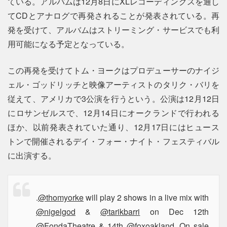
ている。アルバムは12月8日にXLレコーディングスを通し
てCDとアナログで再発されることが発表されている。再
発を受けて、アルバムはストリーミング・サービスでも利
用可能になる予定となっている。
この再発を受けてトム・ヨークはプロデューサーのナイジ
ェル・ゴッドリッチと映像アーティストのタリク・バリを
従えて、アメリカで3公演を行うという。公演は12月12日
にロサンゼルスで、12月14日にオークランドで行われる
ほか、以前発表されていた通り、12月17日にはヒュース
トンで開催されるデイ・フォー・ナイト・フェスティバル
に出演する。
.
@thomyorke
will play 2 shows in a live mix with
@nigelgod
&
@tarikbarri
on Dec 12th
@FondaTheatre
& 14th
@foxoakland
. On sale