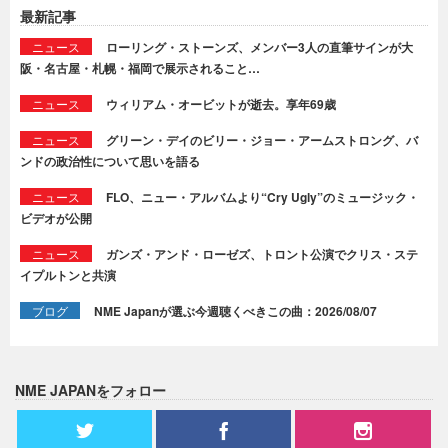
最新記事
ニュース
ローリング・ストーンズ、メンバー3人の直筆サインが大
阪・名古屋・札幌・福岡で展示されること…
ニュース
ウィリアム・オービットが逝去。享年69歳
ニュース
グリーン・デイのビリー・ジョー・アームストロング、バ
ンドの政治性について思いを語る
ニュース
FLO、ニュー・アルバムより“Cry Ugly”のミュージック・
ビデオが公開
ニュース
ガンズ・アンド・ローゼズ、トロント公演でクリス・ステ
イプルトンと共演
ブログ
NME Japanが選ぶ今週聴くべきこの曲：2026/08/07
NME JAPANをフォロー