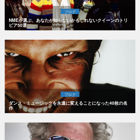
ブログ
NMEが選ぶ、あなたが知らないかもしれないクイーンのトリ
ビア50選
ブログ
ダンス・ミュージックを永遠に変えることになった40枚の名
作