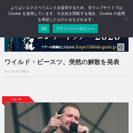
よりよいエクスペリエンスを提供するため、当ウェブサイトでは
T
o
Cookie を使用しています。引き続き閲覧する場合、Cookie の使用
g
を承諾したものとみなされます。
g
OK
プライバシーポリシー
l
e
n
a
v
i
ワイルド・ビースツ、突然の解散を発表
g
a
2017.9.25 月曜日
t
i
o
n