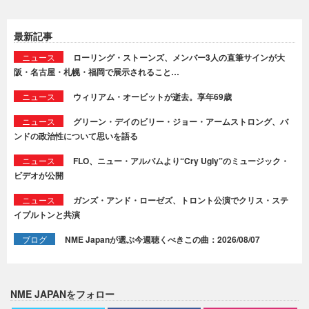
最新記事
ニュース
ローリング・ストーンズ、メンバー3人の直筆サインが大
阪・名古屋・札幌・福岡で展示されること…
ニュース
ウィリアム・オービットが逝去。享年69歳
ニュース
グリーン・デイのビリー・ジョー・アームストロング、バ
ンドの政治性について思いを語る
ニュース
FLO、ニュー・アルバムより“Cry Ugly”のミュージック・
ビデオが公開
ニュース
ガンズ・アンド・ローゼズ、トロント公演でクリス・ステ
イプルトンと共演
ブログ
NME Japanが選ぶ今週聴くべきこの曲：2026/08/07
NME JAPANをフォロー