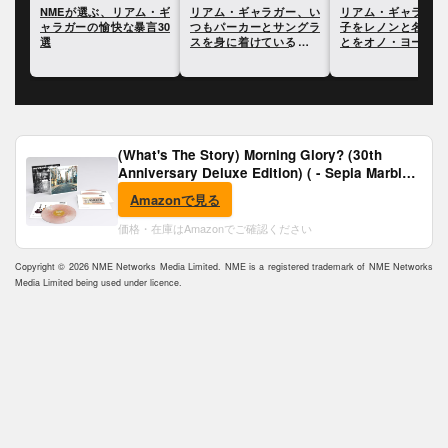
・ギ
リアム・ギャラガー、い
リアム・ギャラガー、息
リアム・ギャラガー
30
つもパーカーとサングラ
子をレノンと名付けたこ
イヴ・グロールに「
スを身に着けている理由
とをオノ・ヨーコに問い
のロックスターの1
を明かす
ただされたと語る
言われたことに反応
(What's The Story) Morning Glory? (30th
Anniversary Deluxe Edition) ( - Sepia Marble
Vinyl) [Analog]
Amazonで見る
価格・在庫はAmazonでご確認ください
Copyright © 2026 NME Networks Media Limited. NME is a registered trademark of NME Networks
Media Limited being used under licence.