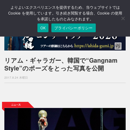
よりよいエクスペリエンスを提供するため、当ウェブサイトでは
T
o
Cookie を使用しています。引き続き閲覧する場合、Cookie の使用
g
を承諾したものとみなされます。
g
OK
プライバシーポリシー
l
e
n
a
v
i
リアム・ギャラガー、韓国で“Gangnam
g
Style”のポーズをとった写真を公開
a
t
2017.8.24 木曜日
i
o
n