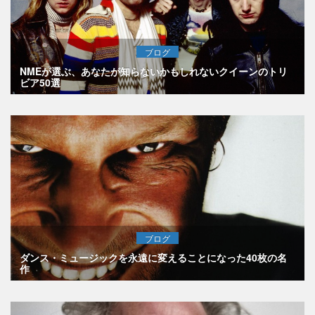
ブログ
NMEが選ぶ、あなたが知らないかもしれないクイーンのトリ
ビア50選
ブログ
ダンス・ミュージックを永遠に変えることになった40枚の名
作