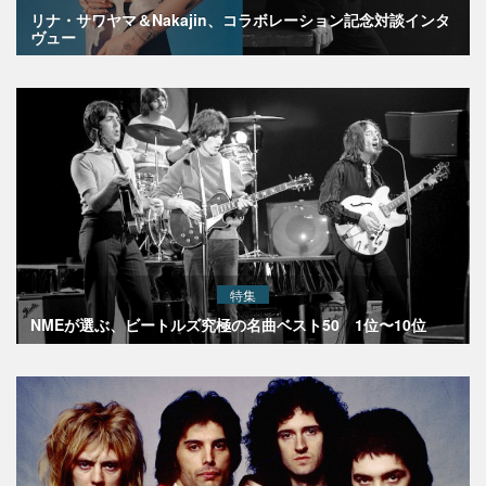
リナ・サワヤマ＆Nakajin、コラボレーション記念対談インタ
ヴュー
特集
NMEが選ぶ、ビートルズ究極の名曲ベスト50 1位〜10位