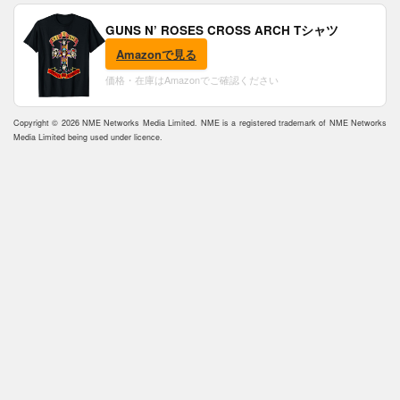
GUNS N’ ROSES CROSS ARCH Tシャツ
Amazonで見る
価格・在庫はAmazonでご確認ください
Copyright © 2026 NME Networks Media Limited. NME is a registered trademark of NME Networks
Media Limited being used under licence.