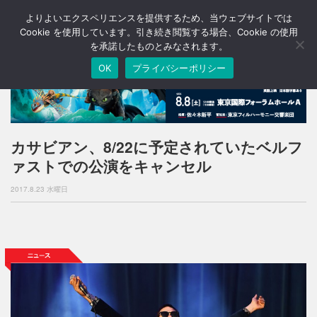
よりよいエクスペリエンスを提供するため、当ウェブサイトでは
T
o
Cookie を使用しています。引き続き閲覧する場合、Cookie の使用
g
を承諾したものとみなされます。
g
OK
プライバシーポリシー
l
e
n
a
v
i
カサビアン、8/22に予定されていたベルフ
g
ァストでの公演をキャンセル
a
t
2017.8.23 水曜日
i
o
n