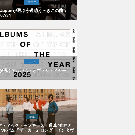
ブログ
E Japanが選ぶ今週聴くべきこの曲：
/07/31
ブログ
Eが選ぶアルバム・オブ・ザ・イヤー
特集
クティック・モンキーズ、通算7作目と
アルバム『ザ・カー』ロング・インタヴ