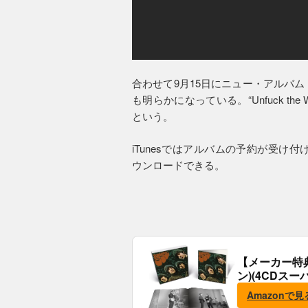
合わせて9月15日にニュー・アルバ
も明らかになっている。“Unfuck t
という。
iTunesではアルバムの予約が受け付けら
ウンロードできる。
【メーカー特
ン)(4CDスー
典:B2ポスター
Amazonで見