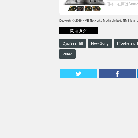
価格・在庫はAma
Copyright © 2026 NME Networks Media Limited. NME is a reg
関連タグ
Cypress Hill
New Song
Prophets of
Video