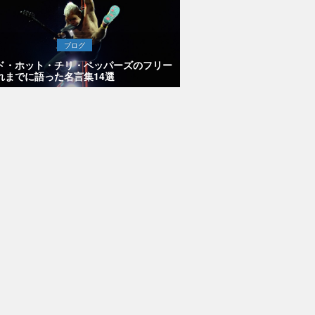
ブログ
ド・ホット・チリ・ペッパーズのフリー
れまでに語った名言集14選