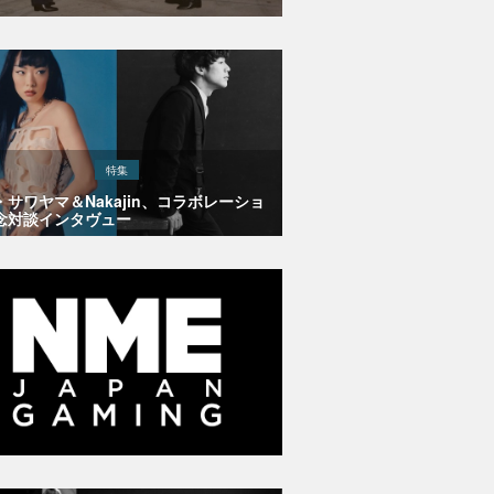
特集
・サワヤマ＆Nakajin、コラボレーショ
念対談インタヴュー