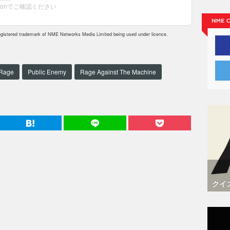
zonでご確認ください
istered trademark of NME Networks Media Limited being used under licence.
 Rage
Public Enemy
Rage Against The Machine
クイ