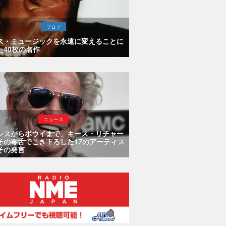
ブログ
ス・ミュージックを永遠に変えることに
た40枚の名作
ニュース
シスからボウイまで、キース・リチャー
その毒舌でこき下ろした17のアーティス
その発言