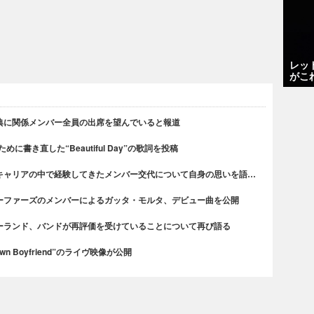
レッ
がこ
典に関係メンバー全員の出席を望んでいると報道
書き直した“Beautiful Day”の歌詞を投稿
キャリアの中で経験してきたメンバー交代について自身の思いを語…
ーファーズのメンバーによるガッタ・モルタ、デビュー曲を公開
ーランド、バンドが再評価を受けていることについて再び語る
n Boyfriend”のライヴ映像が公開