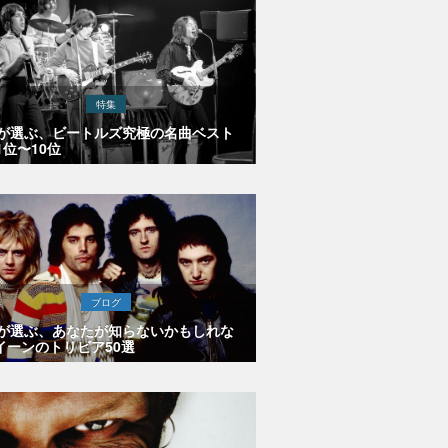
特集
Eが選ぶ、ビートルズ究極の名曲ベスト
1位〜10位
ブログ
Eが選ぶ、あなたが知らないかもしれな
イーンのトリビア50選