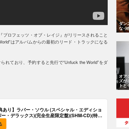
ダン
なっ
ム『プロフェッツ・オブ・レイジ』がリリースされること
he World”はアルバムからの最初のリード・トラックになる
れており、予約すると先行で“Unfuck the World”をダ
オア
ズが
トと
典あり】ラバー・ソウル (スペシャル・エディショ
パー・デラックス)(完全生産限定盤)(SHM-CD)(特
付)
る