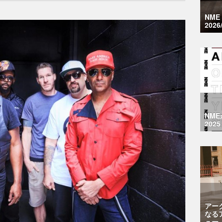
NM
2026
NM
2025
アー
なる
ュー