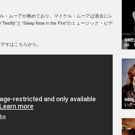
ル・ムーアが務めており、マイケル・ムーアは過去にレ
y”と“Sleep Now in the Fire”のミュージック・ビデ
NM
ック・ビデオはこちらから。
50 
NM
いク