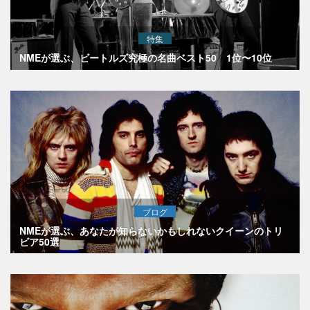
特集
NMEが選ぶ、ビートルズ究極の名曲ベスト50 1位〜10位
ブログ
NMEが選ぶ、あなたが知らないかもしれないクイーンのトリ
ビア50選