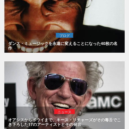
ブログ
ダンス・ミュージックを永遠に変えることになった40枚の名
作
ニュース
オアシスからボウイまで、キース・リチャーズがその毒舌でこ
き下ろした17のアーティストとその発言