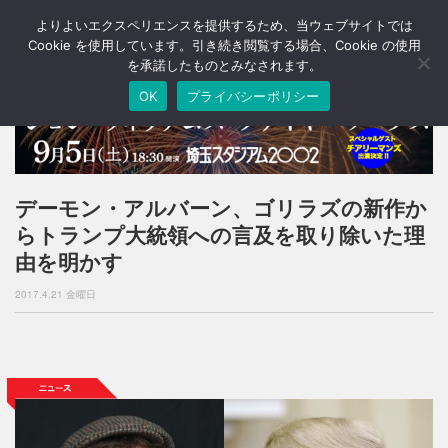
よりよいエクスペリエンスを提供するため、当ウェブサイトでは
T
o
Cookie を使用しています。引き続き閲覧する場合、Cookie の使用
g
を承諾したものとみなされます。
g
OK
プライバシーポリシー
l
e
n
a
v
i
デーモン・アルバーン、ゴリラズの新作か
g
らトランプ大統領への言及を取り除いた理
a
t
由を明かす
i
o
2017.4.21 金曜日
n