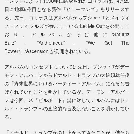
ーレットによって1998年に結成されたゴリラズは、4月28
日に通算5作目となる新作『ヒューマンズ』をリリースす
る。先日、ゴリラズはアルバムからプシャ・Tとメイヴィ
ス・ステイプルズが参加している“Let Me Out”を公開して
おり、アルバムからは他に“Saturnz
Barz”、“Andromeda”、“We Got The
Power”、“Ascension”が公開されている。
アルバムのコンセプトについては先日、プシャ・Tがデー
モン・アルバーンからドナルド・トランプの大統領就任後
の「終末世界におけるパーティー・アルバム」になると告
げられていたことを明かしているが、デーモン・アルバー
ンは今回、米『ビルボード』誌に対してアルバムにはドナ
ルド・トランプへの直接的な言及はないことを明かしてい
る。
「ドナルド・トランプがのし上がってきたことが、僕たち